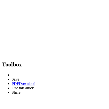
Toolbox
Save
PDF
Download
Cite this article
Share