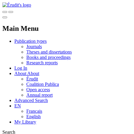
Main Menu
Publication types
Journals
Theses and dissertations
Books and proceedings
Research reports
Log In
About
About
Érudit
Coalition Publica
Open access
Annual report
Advanced Search
EN
Français
English
My Library
Search