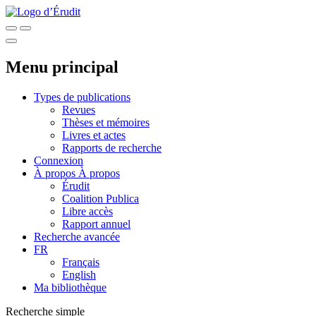
Menu principal
Types de publications
Revues
Thèses et mémoires
Livres et actes
Rapports de recherche
Connexion
À propos
À propos
Érudit
Coalition Publica
Libre accès
Rapport annuel
Recherche avancée
FR
Français
English
Ma bibliothèque
Recherche simple