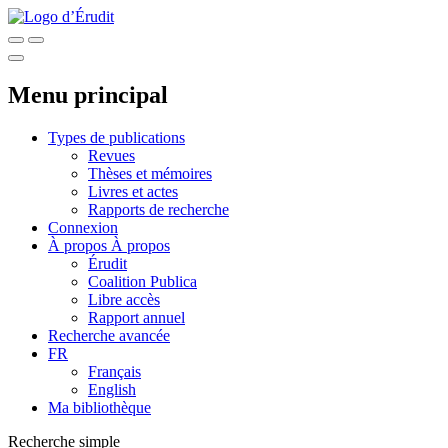
Menu principal
Types de publications
Revues
Thèses et mémoires
Livres et actes
Rapports de recherche
Connexion
À propos
À propos
Érudit
Coalition Publica
Libre accès
Rapport annuel
Recherche avancée
FR
Français
English
Ma bibliothèque
Recherche simple