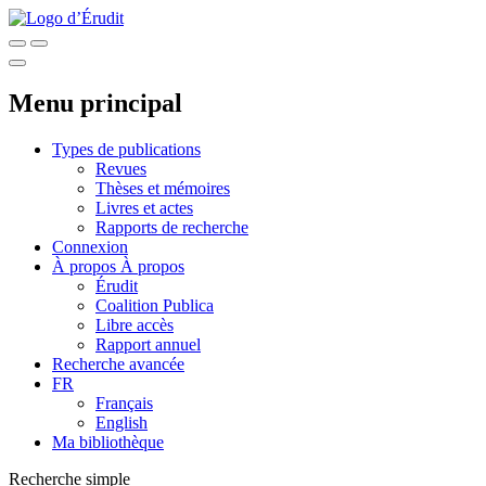
Menu principal
Types de publications
Revues
Thèses et mémoires
Livres et actes
Rapports de recherche
Connexion
À propos
À propos
Érudit
Coalition Publica
Libre accès
Rapport annuel
Recherche avancée
FR
Français
English
Ma bibliothèque
Recherche simple