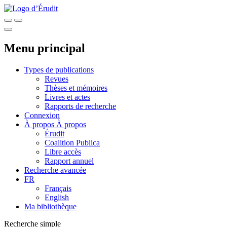
Menu principal
Types de publications
Revues
Thèses et mémoires
Livres et actes
Rapports de recherche
Connexion
À propos
À propos
Érudit
Coalition Publica
Libre accès
Rapport annuel
Recherche avancée
FR
Français
English
Ma bibliothèque
Recherche simple