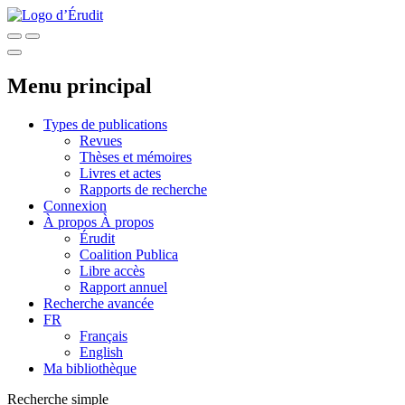
Menu principal
Types de publications
Revues
Thèses et mémoires
Livres et actes
Rapports de recherche
Connexion
À propos
À propos
Érudit
Coalition Publica
Libre accès
Rapport annuel
Recherche avancée
FR
Français
English
Ma bibliothèque
Recherche simple