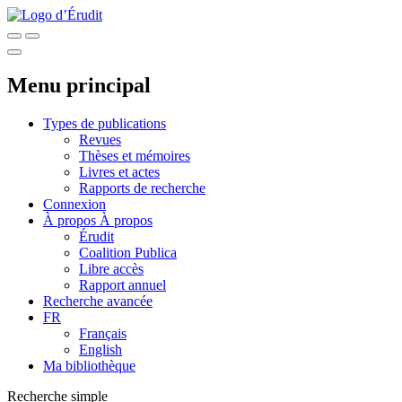
Menu principal
Types de publications
Revues
Thèses et mémoires
Livres et actes
Rapports de recherche
Connexion
À propos
À propos
Érudit
Coalition Publica
Libre accès
Rapport annuel
Recherche avancée
FR
Français
English
Ma bibliothèque
Recherche simple