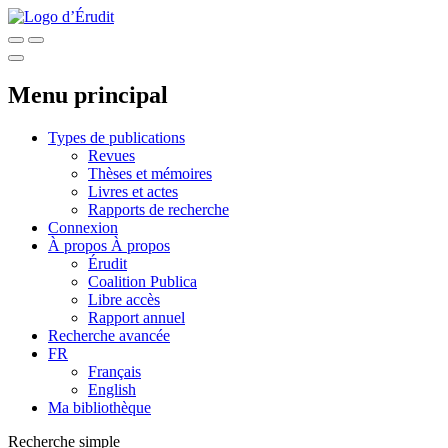
Menu principal
Types de publications
Revues
Thèses et mémoires
Livres et actes
Rapports de recherche
Connexion
À propos
À propos
Érudit
Coalition Publica
Libre accès
Rapport annuel
Recherche avancée
FR
Français
English
Ma bibliothèque
Recherche simple