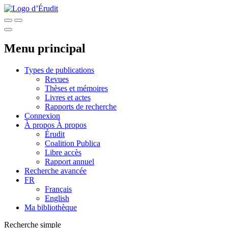
Menu principal
Types de publications
Revues
Thèses et mémoires
Livres et actes
Rapports de recherche
Connexion
À propos
À propos
Érudit
Coalition Publica
Libre accès
Rapport annuel
Recherche avancée
FR
Français
English
Ma bibliothèque
Recherche simple