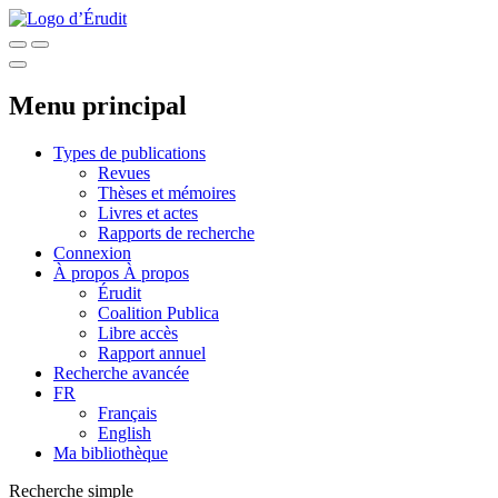
Menu principal
Types de publications
Revues
Thèses et mémoires
Livres et actes
Rapports de recherche
Connexion
À propos
À propos
Érudit
Coalition Publica
Libre accès
Rapport annuel
Recherche avancée
FR
Français
English
Ma bibliothèque
Recherche simple