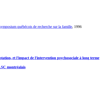
ymposium québécois de recherche sur la famille
, 1996
tation, et l'impact de l'intervention psychosociale à long terme
 CLSC montréalais