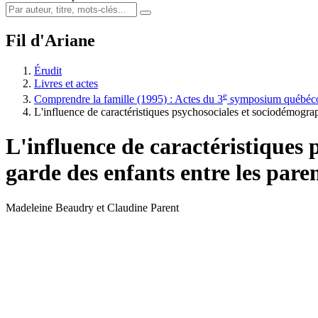
Fil d'Ariane
Érudit
Livres et actes
e
Comprendre la famille (1995) : Actes du 3
symposium québécois
L'influence de caractéristiques psychosociales et sociodémograp
L'influence de caractéristiques
garde des enfants entre les pare
Madeleine Beaudry et Claudine Parent