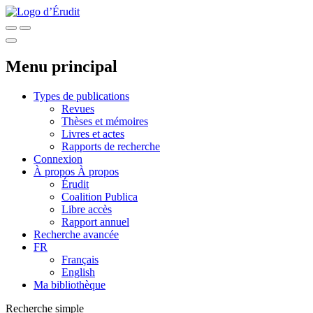
Menu principal
Types de publications
Revues
Thèses et mémoires
Livres et actes
Rapports de recherche
Connexion
À propos
À propos
Érudit
Coalition Publica
Libre accès
Rapport annuel
Recherche avancée
FR
Français
English
Ma bibliothèque
Recherche simple