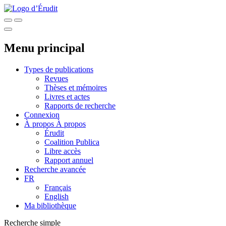
Menu principal
Types de publications
Revues
Thèses et mémoires
Livres et actes
Rapports de recherche
Connexion
À propos
À propos
Érudit
Coalition Publica
Libre accès
Rapport annuel
Recherche avancée
FR
Français
English
Ma bibliothèque
Recherche simple