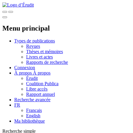
Menu principal
Types de publications
Revues
Thèses et mémoires
Livres et actes
Rapports de recherche
Connexion
À propos
À propos
Érudit
Coalition Publica
Libre accès
Rapport annuel
Recherche avancée
FR
Français
English
Ma bibliothèque
Recherche simple