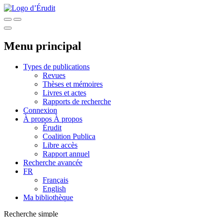
Menu principal
Types de publications
Revues
Thèses et mémoires
Livres et actes
Rapports de recherche
Connexion
À propos
À propos
Érudit
Coalition Publica
Libre accès
Rapport annuel
Recherche avancée
FR
Français
English
Ma bibliothèque
Recherche simple