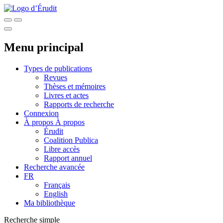
Menu principal
Types de publications
Revues
Thèses et mémoires
Livres et actes
Rapports de recherche
Connexion
À propos
À propos
Érudit
Coalition Publica
Libre accès
Rapport annuel
Recherche avancée
FR
Français
English
Ma bibliothèque
Recherche simple