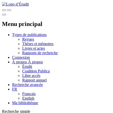
Menu principal
Types de publications
Revues
Thèses et mémoires
Livres et actes
Rapports de recherche
Connexion
À propos
À propos
Érudit
Coalition Publica
Libre accès
Rapport annuel
Recherche avancée
FR
Français
English
Ma bibliothèque
Recherche simple