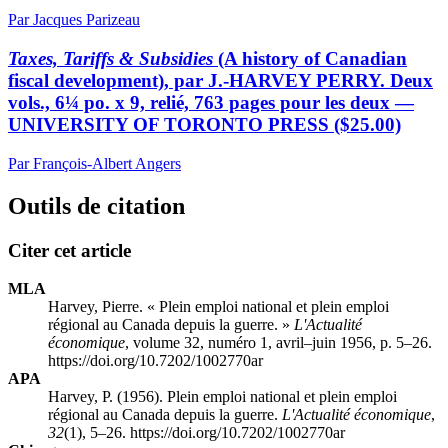
Par Jacques Parizeau
Taxes, Tariffs & Subsidies
(A history of Canadian
fiscal development), par J.-HARVEY PERRY. Deux
vols., 6¼ po. x 9, relié, 763 pages pour les deux —
UNIVERSITY OF TORONTO PRESS ($25.00)
Par François-Albert Angers
Outils de citation
Citer cet article
MLA
Harvey, Pierre. « Plein emploi national et plein emploi
régional au Canada depuis la guerre. »
L'Actualité
économique
, volume 32, numéro 1, avril–juin 1956, p. 5–26.
https://doi.org/10.7202/1002770ar
APA
Harvey, P. (1956). Plein emploi national et plein emploi
régional au Canada depuis la guerre.
L'Actualité économique
,
32
(1), 5–26. https://doi.org/10.7202/1002770ar