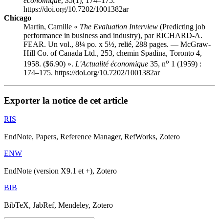
économique
,
35
(1), 174–175.
https://doi.org/10.7202/1001382ar
Chicago
Martin, Camille «
The Evaluation Interview
(Predicting job
performance in business and industry), par RICHARD-A.
FEAR. Un vol., 8¼ po. x 5½, relié, 288 pages. — McGraw-
Hill Co. of Canada Ltd., 253, chemin Spadina, Toronto 4,
o
1958. ($6.90) ».
L'Actualité économique
35, n
1 (1959) :
174–175. https://doi.org/10.7202/1001382ar
Exporter la notice de cet article
RIS
EndNote, Papers, Reference Manager, RefWorks, Zotero
ENW
EndNote (version X9.1 et +), Zotero
BIB
BibTeX, JabRef, Mendeley, Zotero