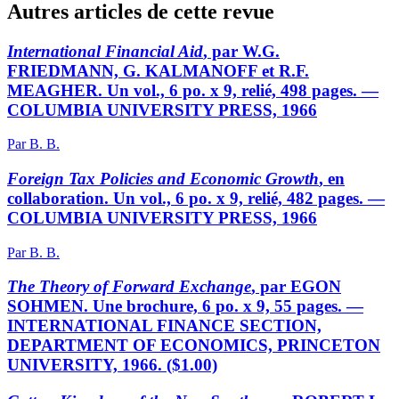
Autres articles de cette revue
International Financial Aid
, par W.G.
FRIEDMANN, G. KALMANOFF et R.F.
MEAGHER. Un vol., 6 po. x 9, relié, 498 pages. —
COLUMBIA UNIVERSITY PRESS, 1966
Par B. B.
Foreign Tax Policies and Economic Growth
, en
collaboration. Un vol., 6 po. x 9, relié, 482 pages. —
COLUMBIA UNIVERSITY PRESS, 1966
Par B. B.
The Theory of Forward Exchange
, par EGON
SOHMEN. Une brochure, 6 po. x 9, 55 pages. —
INTERNATIONAL FINANCE SECTION,
DEPARTMENT OF ECONOMICS, PRINCETON
UNIVERSITY, 1966. ($1.00)