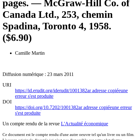
pages. — McGraw-Hill Co. of
Canada Ltd., 253, chemin
Spadina, Toronto 4, 1958.
($6.90)
Camille Martin
Diffusion numérique : 23 mars 2011
URI
https://id.erudit.org/iderudit/1001382ar
adresse copiée
une
erreur s'est produite
DOI
https://doi.org/10.7202/1001382ar
adresse copiée
une erreur
s'est produite
Un compte rendu de la revue
L'Actualité économique
Ce document est le compte rendu d'une autre oeuvre tel qu'un livre ou un film.