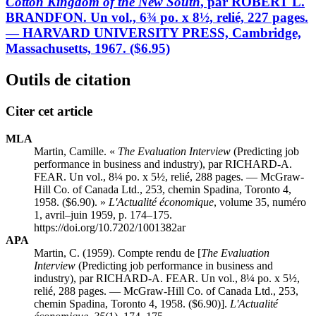
Cotton Kingdom of the New South
, par ROBERT L.
BRANDFON. Un vol., 6¾ po. x 8½, relié, 227 pages.
— HARVARD UNIVERSITY PRESS, Cambridge,
Massachusetts, 1967. ($6.95)
Outils de citation
Citer cet article
MLA
Martin, Camille. «
The Evaluation Interview
(Predicting job
performance in business and industry), par RICHARD-A.
FEAR. Un vol., 8¼ po. x 5½, relié, 288 pages. — McGraw-
Hill Co. of Canada Ltd., 253, chemin Spadina, Toronto 4,
1958. ($6.90). »
L'Actualité économique
, volume 35, numéro
1, avril–juin 1959, p. 174–175.
https://doi.org/10.7202/1001382ar
APA
Martin, C. (1959). Compte rendu de [
The Evaluation
Interview
(Predicting job performance in business and
industry), par RICHARD-A. FEAR. Un vol., 8¼ po. x 5½,
relié, 288 pages. — McGraw-Hill Co. of Canada Ltd., 253,
chemin Spadina, Toronto 4, 1958. ($6.90)].
L'Actualité