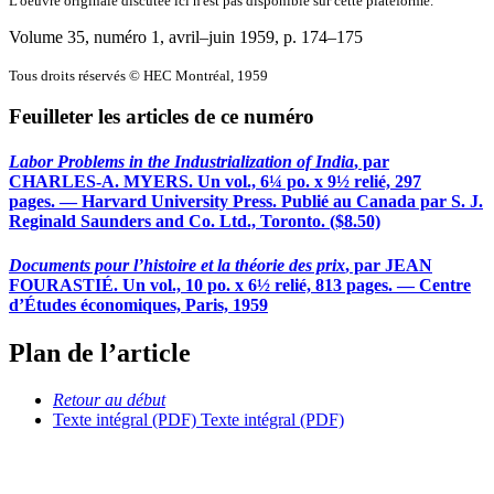
L'oeuvre originale discutée ici n'est pas disponible sur cette plateforme.
Volume 35, numéro 1, avril–juin 1959
, p. 174–175
Tous droits réservés © HEC Montréal, 1959
Feuilleter les articles de ce numéro
Labor Problems in the Industrialization of India
, par
CHARLES-A. MYERS. Un vol., 6¼ po. x 9½ relié, 297
pages. — Harvard University Press. Publié au Canada par S. J.
Reginald Saunders and Co. Ltd., Toronto. ($8.50)
Documents pour l’histoire et la théorie des prix
, par JEAN
FOURASTIÉ. Un vol., 10 po. x 6½ relié, 813 pages. — Centre
d’Études économiques, Paris, 1959
Plan de l’article
Retour au début
Texte intégral (PDF)
Texte intégral (PDF)