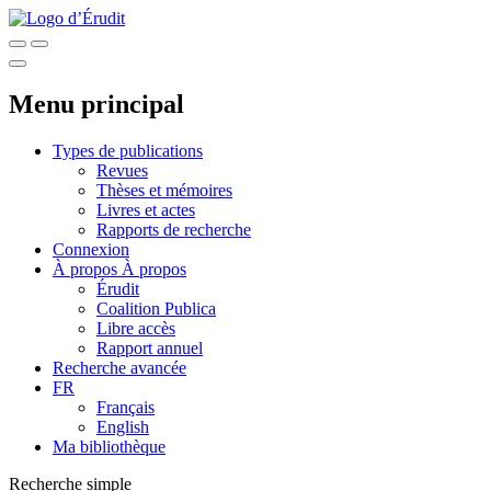
Menu principal
Types de publications
Revues
Thèses et mémoires
Livres et actes
Rapports de recherche
Connexion
À propos
À propos
Érudit
Coalition Publica
Libre accès
Rapport annuel
Recherche avancée
FR
Français
English
Ma bibliothèque
Recherche simple