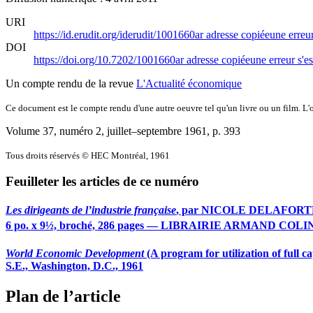
URI
https://id.erudit.org/iderudit/1001660ar
adresse copiée
une erreur
DOI
https://doi.org/10.7202/1001660ar
adresse copiée
une erreur s'es
Un compte rendu de la revue
L'Actualité économique
Ce document est le compte rendu d'une autre oeuvre tel qu'un livre ou un film. L'oe
Volume 37, numéro 2, juillet–septembre 1961
, p. 393
Tous droits réservés © HEC Montréal, 1961
Feuilleter les articles de ce numéro
Les dirigeants de l’industrie française
, par NICOLE DELAFORTRIE-S
6 po. x 9½, broché, 286 pages — LIBRAIRIE ARMAND COLIN, 1
World Economic Development
(A program for utilization of fu
S.E., Washington, D.C., 1961
Plan de l’article