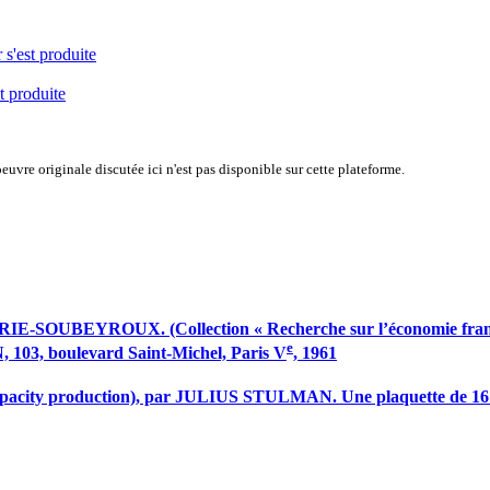
 s'est produite
t produite
uvre originale discutée ici n'est pas disponible sur cette plateforme.
OUBEYROUX. (Collection « Recherche sur l’économie française
e
03, boulevard Saint-Michel, Paris V
, 1961
ll capacity production), par JULIUS STULMAN. Une plaquette d