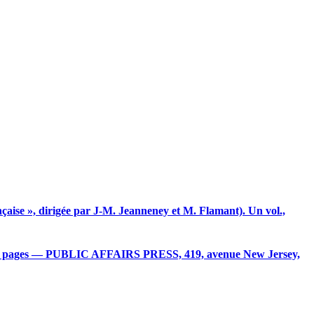
 », dirigée par J-M. Jeanneney et M. Flamant). Un vol.,
e 16 pages — PUBLIC AFFAIRS PRESS, 419, avenue New Jersey,