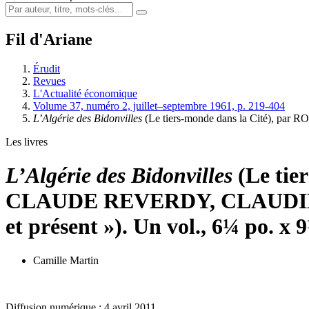
Fil d'Ariane
Érudit
Revues
L'Actualité économique
Volume 37, numéro 2, juillet–septembre 1961, p. 219-404
L’Algérie des Bidonvilles
(Le tiers-monde dans la Cité), par
Les livres
L’Algérie des Bidonvilles
(Le ti
CLAUDE REVERDY, CLAUDINE D
et présent »). Un vol., 6¼ po.
Camille Martin
Diffusion numérique : 4 avril 2011