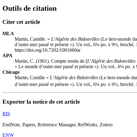
Outils de citation
Citer cet article
MLA
Martin, Camille. «
L’Algérie des Bidonvilles
(Le tiers-monde
d’outre-mer passé et présent »). Un vol., 6¼ po. x 9½, broc
https://doi.org/10.7202/1001660ar
APA
Martin, C. (1961). Compte rendu de [
L’Algérie des Bidonvilles
« Le monde d’outre-mer passé et présent »). Un vol., 6¼ po
Chicago
Martin, Camille «
L’Algérie des Bidonvilles
(Le tiers-monde
d’outre-mer passé et présent »). Un vol., 6¼ po. x 9½, broc
Exporter la notice de cet article
RIS
EndNote, Papers, Reference Manager, RefWorks, Zotero
ENW