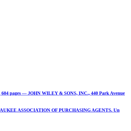
lié, 604 pages — JOHN WILEY & SONS, INC., 440 Park Avenue
es de MILWAUKEE ASSOCIATION OF PURCHASING AGENTS. Un