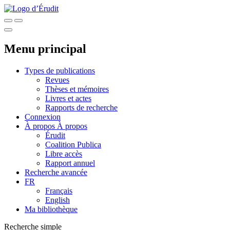
Menu principal
Types de publications
Revues
Thèses et mémoires
Livres et actes
Rapports de recherche
Connexion
À propos
À propos
Érudit
Coalition Publica
Libre accès
Rapport annuel
Recherche avancée
FR
Français
English
Ma bibliothèque
Recherche simple