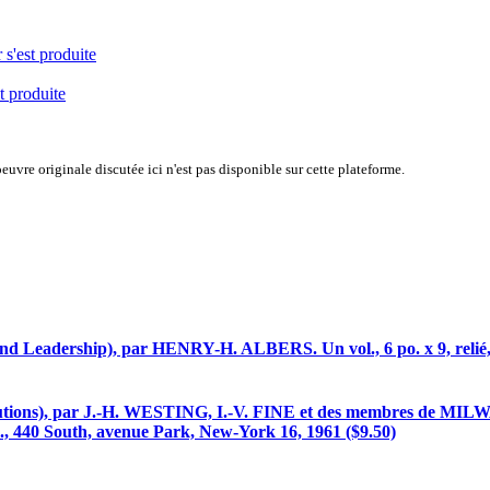
 s'est produite
t produite
uvre originale discutée ici n'est pas disponible sur cette plateforme.
nd Leadership), par HENRY-H. ALBERS. Un vol., 6 po. x 9, re
nstitutions), par J.-H. WESTING, I.-V. FINE et des membr
, 440 South, avenue Park, New-York 16, 1961 ($9.50)