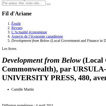
Fil d'Ariane
Érudit
Revues
L'Actualité économique
Aspects de l’économie canadienne
Development from Below
(Local Government and Finance in 
Les livres
Development from Below
(Local 
Commonwealth), par URSULA-K.
UNIVERSITY PRESS, 480, avenue
Camille Martin
Diffusion numérique : 4 avril 2011