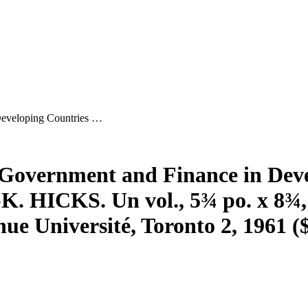
Developing Countries …
Government and Finance in Deve
 HICKS. Un vol., 5¾ po. x 8¾,
 Université, Toronto 2, 1961 ($