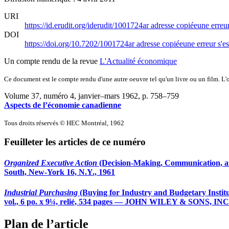
URI
https://id.erudit.org/iderudit/1001724ar
adresse copiée
une erreur
DOI
https://doi.org/10.7202/1001724ar
adresse copiée
une erreur s'es
Un compte rendu de la revue
L'Actualité économique
Ce document est le compte rendu d'une autre oeuvre tel qu'un livre ou un film. L'oe
Volume 37, numéro 4, janvier–mars 1962
, p. 758–759
Aspects de l’économie canadienne
Tous droits réservés © HEC Montréal, 1962
Feuilleter les articles de ce numéro
Organized Executive Action
(Decision-Making, Communication, a
South, New-York 16, N.Y., 1961
Industrial Purchasing
(Buying for Industry and Budgetary I
vol., 6 po. x 9¼, relié, 534 pages — JOHN WILEY & SONS, INC.
Plan de l’article