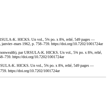
URSULA-K. HICKS. Un vol., 5¾ po. x 8¾, relié, 549 pages —
, janvier–mars 1962, p. 758–759. https://doi.org/10.7202/1001724ar
monwealth), par URSULA-K. HICKS. Un vol., 5¾ po. x 8¾, relié,
58–759. https://doi.org/10.7202/1001724ar
RSULA-K. HICKS. Un vol., 5¾ po. x 8¾, relié, 549 pages —
759. https://doi.org/10.7202/1001724ar