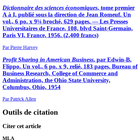
Dictionnaire des sciences économiques
, tome premier
A à I, publié sous la direction de Jean Romeuf. Un
vol., 6 po. x 9¼ broché, 629 pages. — Les Presses
Universitaires de France, 108, blvd Saint-Germain,
Paris VI, France, 1956. (2,400 francs)
Par Pierre Harvey
Profit Sharing in American Business
, par Edwin-B.
Flippo. Un vol., 6 po. x 9, relié, 183 pages. Bureau of
Business Research, College of Commerce and
Administration, the Ohio State University,
Columbus, Ohio, 1954
Par Patrick Allen
Outils de citation
Citer cet article
MLA