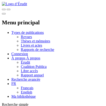
Menu principal
Types de publications
Revues
Thèses et mémoires
Livres et actes
Rapports de recherche
Connexion
À propos
À propos
Érudit
Coalition Publica
Libre accès
Rapport annuel
Recherche avancée
FR
Français
English
Ma bibliothèque
Recherche simple