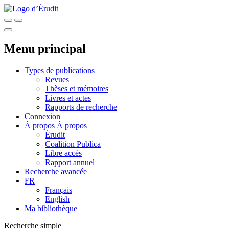
Menu principal
Types de publications
Revues
Thèses et mémoires
Livres et actes
Rapports de recherche
Connexion
À propos
À propos
Érudit
Coalition Publica
Libre accès
Rapport annuel
Recherche avancée
FR
Français
English
Ma bibliothèque
Recherche simple