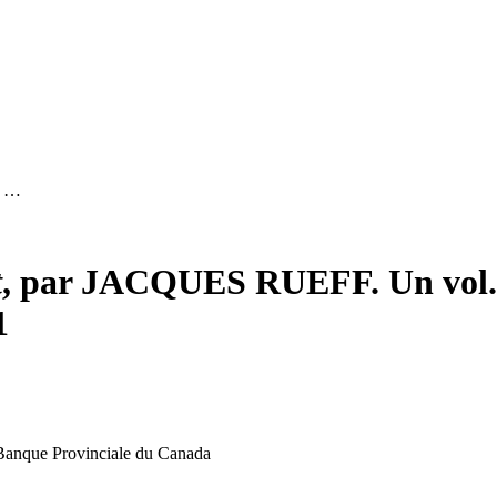
n …
t
, par JACQUES RUEFF. Un vol., 
1
a Banque Provinciale du Canada