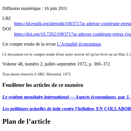
Diffusion numérique : 16 juin 2011
URI
https://id.erudit.org/iderudit/1003717ar
adresse copiée
une erreur
DOI
https://doi.org/10.7202/1003717ar
adresse copiée
une erreur s'es
Un compte rendu de la revue
L'Actualité économique
Ce document est le compte rendu d'une autre oeuvre tel qu'un livre ou un film. L'oe
Volume 48, numéro 2, juillet–septembre 1972
, p. 369–372
Tous droits réservés © HEC Montréal, 1972
Feuilleter les articles de ce numéro
Le système monétaire international — Aspects économiques
, par 
Les politiques actuelles de lutte contre l’inflation
, EN COLLABORATIO
Plan de l’article