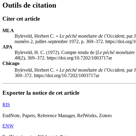
Outils de citation
Citer cet article
MLA
Byleveld, Herbert C. «
Le péché monétaire de l’Occident
, par
numéro 2, juillet–septembre 1972, p. 369–372. https://doi.org
APA
Byleveld, H. C. (1972). Compte rendu de [
Le péché monétaire 
48
(2), 369–372. https://doi.org/10.7202/1003717ar
Chicago
Byleveld, Herbert C. «
Le péché monétaire de l’Occident
, par
369–372. https://doi.org/10.7202/1003717ar
Exporter la notice de cet article
RIS
EndNote, Papers, Reference Manager, RefWorks, Zotero
ENW