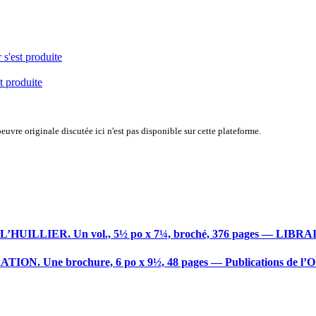
 s'est produite
t produite
uvre originale discutée ici n'est pas disponible sur cette plateforme.
J. L’HUILLIER. Un vol., 5½ po x 7¼, broché, 376 pages — L
N. Une brochure, 6 po x 9½, 48 pages — Publications de l’O.C