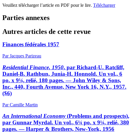
Veuillez télécharger l’article en PDF pour le lire.
Télécharger
Parties annexes
Autres articles de cette revue
Finances fédérales 1957
Par Jacques Parizeau
Residential Finance, 1950
, par Richard-U. Ratcliff,
Daniel-B. Rathbun, Junia-H. Honnold. Un vol., 6
po. x 9¼, relié, 180 pages. — John Wiley & Sons,
Inc., 440, Fourth Avenue, New York 16, N.Y., 1957.
($6)
Par Camille Martin
An International Economy
(Problems and prospects),
par Gunnar Myrdal. Un vol., 6¼ po. x 9¼, relié, 380
pages. — Harper & Brothers, New-York, 1956