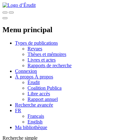
Menu principal
Types de publications
Revues
Thèses et mémoires
Livres et actes
Rapports de recherche
Connexion
À propos
À propos
Érudit
Coalition Publica
Libre accès
Rapport annuel
Recherche avancée
FR
Français
English
Ma bibliothèque
Recherche simple