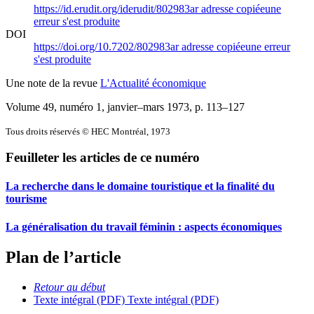
https://id.erudit.org/iderudit/802983ar
adresse copiée
une
erreur s'est produite
DOI
https://doi.org/10.7202/802983ar
adresse copiée
une erreur
s'est produite
Une note de la revue
L'Actualité économique
Volume 49, numéro 1, janvier–mars 1973
, p. 113–127
Tous droits réservés © HEC Montréal, 1973
Feuilleter les articles de ce numéro
La recherche dans le domaine touristique et la finalité du
tourisme
La généralisation du travail féminin : aspects économiques
Plan de l’article
Retour au début
Texte intégral (PDF)
Texte intégral (PDF)