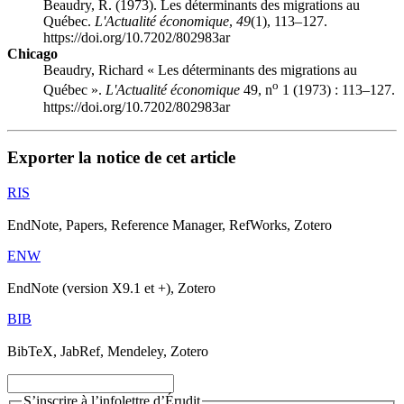
Beaudry, R. (1973). Les déterminants des migrations au
Québec.
L'Actualité économique
,
49
(1), 113–127.
https://doi.org/10.7202/802983ar
Chicago
Beaudry, Richard « Les déterminants des migrations au
o
Québec ».
L'Actualité économique
49, n
1 (1973) : 113–127.
https://doi.org/10.7202/802983ar
Exporter la notice de cet article
RIS
EndNote, Papers, Reference Manager, RefWorks, Zotero
ENW
EndNote (version X9.1 et +), Zotero
BIB
BibTeX, JabRef, Mendeley, Zotero
S’inscrire à l’infolettre d’Érudit