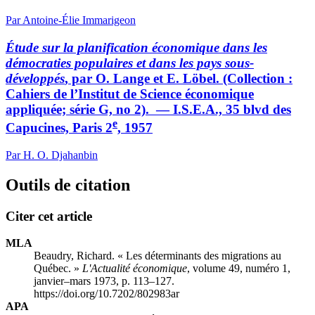
Par Antoine-Élie Immarigeon
Étude sur la planification économique dans les
démocraties populaires et dans les pays sous-
développés
, par O. Lange et E. Löbel. (Collection :
Cahiers de l’Institut de Science économique
appliquée; série G, no 2). — I.S.E.A., 35 blvd des
e
Capucines, Paris 2
, 1957
Par H. O. Djahanbin
Outils de citation
Citer cet article
MLA
Beaudry, Richard. « Les déterminants des migrations au
Québec. »
L'Actualité économique
, volume 49, numéro 1,
janvier–mars 1973, p. 113–127.
https://doi.org/10.7202/802983ar
APA