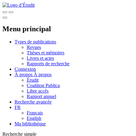
Menu principal
Types de publications
Revues
Thèses et mémoires
Livres et actes
Rapports de recherche
Connexion
À propos
À propos
Érudit
Coalition Publica
Libre accès
Rapport annuel
Recherche avancée
FR
Français
English
Ma bibliothèque
Recherche simple