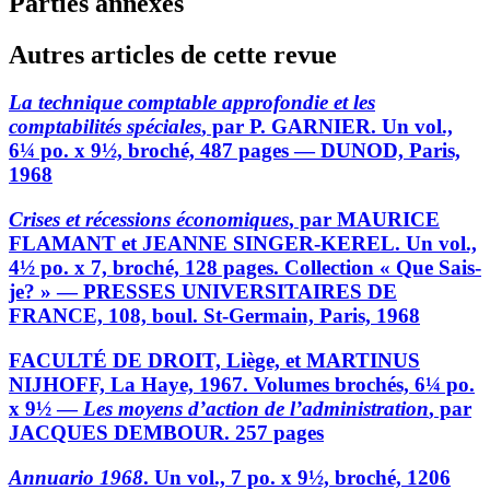
Parties annexes
Autres articles de cette revue
La technique comptable approfondie et les
comptabilités spéciales
, par P. GARNIER. Un vol.,
6¼ po. x 9½, broché, 487 pages — DUNOD, Paris,
1968
Crises et récessions économiques
, par MAURICE
FLAMANT et JEANNE SINGER-KEREL. Un vol.,
4½ po. x 7, broché, 128 pages. Collection « Que Sais-
je? » — PRESSES UNIVERSITAIRES DE
FRANCE, 108, boul. St-Germain, Paris, 1968
FACULTÉ DE DROIT, Liège, et MARTINUS
NIJHOFF, La Haye, 1967. Volumes brochés, 6¼ po.
x 9½ —
Les moyens d’action de l’administration
, par
JACQUES DEMBOUR. 257 pages
Annuario 1968
. Un vol., 7 po. x 9½, broché, 1206