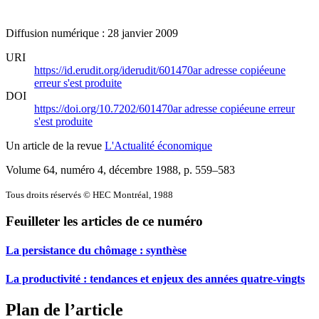
Diffusion numérique : 28 janvier 2009
URI
https://id.erudit.org/iderudit/601470ar
adresse copiée
une
erreur s'est produite
DOI
https://doi.org/10.7202/601470ar
adresse copiée
une erreur
s'est produite
Un article de la revue
L'Actualité économique
Volume 64, numéro 4, décembre 1988
, p. 559–583
Tous droits réservés © HEC Montréal, 1988
Feuilleter les articles de ce numéro
La persistance du chômage : synthèse
La productivité : tendances et enjeux des années quatre-vingts
Plan de l’article