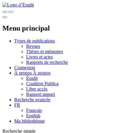
Menu principal
Types de publications
Revues
Thèses et mémoires
Livres et actes
Rapports de recherche
Connexion
À propos
À propos
Érudit
Coalition Publica
Libre accès
Rapport annuel
Recherche avancée
FR
Français
English
Ma bibliothèque
Recherche simple