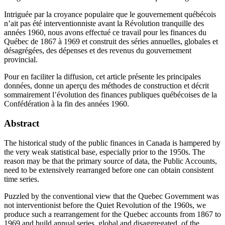
Intriguée par la croyance populaire que le gouvernement québécois
n’ait pas été interventionniste avant la Révolution tranquille des
années 1960, nous avons effectué ce travail pour les finances du
Québec de 1867 à 1969 et construit des séries annuelles, globales et
désagrégées, des dépenses et des revenus du gouvernement
provincial.
Pour en faciliter la diffusion, cet article présente les principales
données, donne un aperçu des méthodes de construction et décrit
sommairement l’évolution des finances publiques québécoises de la
Confédération à la fin des années 1960.
Abstract
The historical study of the public finances in Canada is hampered by
the very weak statistical base, especially prior to the 1950s. The
reason may be that the primary source of data, the Public Accounts,
need to be extensively rearranged before one can obtain consistent
time series.
Puzzled by the conventional view that the Quebec Government was
not interventionist before the Quiet Revolution of the 1960s, we
produce such a rearrangement for the Quebec accounts from 1867 to
1969 and build annual series, global and disaggregated, of the