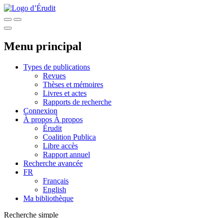
Menu principal
Types de publications
Revues
Thèses et mémoires
Livres et actes
Rapports de recherche
Connexion
À propos
À propos
Érudit
Coalition Publica
Libre accès
Rapport annuel
Recherche avancée
FR
Français
English
Ma bibliothèque
Recherche simple