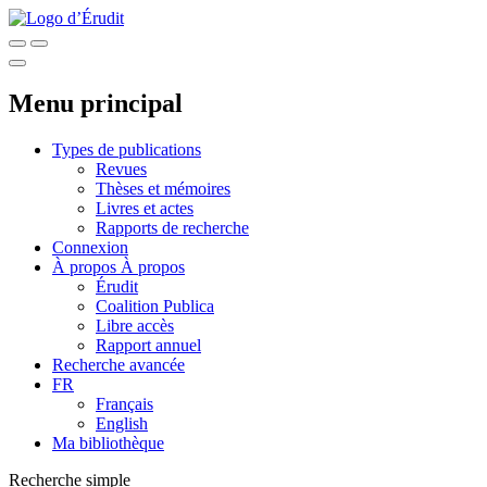
Menu principal
Types de publications
Revues
Thèses et mémoires
Livres et actes
Rapports de recherche
Connexion
À propos
À propos
Érudit
Coalition Publica
Libre accès
Rapport annuel
Recherche avancée
FR
Français
English
Ma bibliothèque
Recherche simple