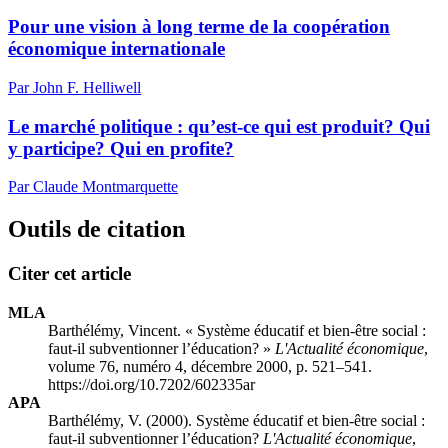
Pour une vision à long terme de la coopération
économique internationale
Par John F. Helliwell
Le marché politique : qu’est-ce qui est produit? Qui
y participe? Qui en profite?
Par Claude Montmarquette
Outils de citation
Citer cet article
MLA
Barthélémy, Vincent. « Système éducatif et bien-être social :
faut-il subventionner l’éducation? »
L'Actualité économique
,
volume 76, numéro 4, décembre 2000, p. 521–541.
https://doi.org/10.7202/602335ar
APA
Barthélémy, V. (2000). Système éducatif et bien-être social :
faut-il subventionner l’éducation?
L'Actualité économique
,