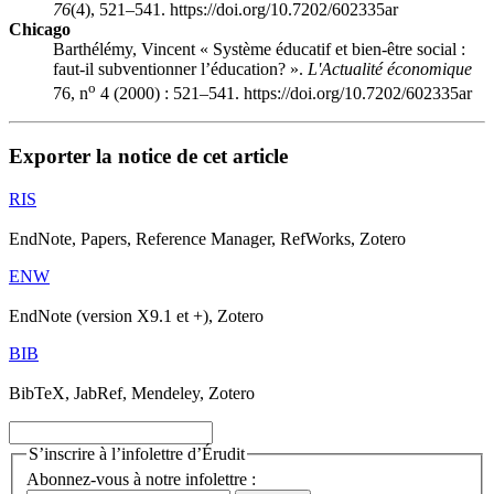
76
(4), 521–541. https://doi.org/10.7202/602335ar
Chicago
Barthélémy, Vincent « Système éducatif et bien-être social :
faut-il subventionner l’éducation? ».
L'Actualité économique
o
76, n
4 (2000) : 521–541. https://doi.org/10.7202/602335ar
Exporter la notice de cet article
RIS
EndNote, Papers, Reference Manager, RefWorks, Zotero
ENW
EndNote (version X9.1 et +), Zotero
BIB
BibTeX, JabRef, Mendeley, Zotero
S’inscrire à l’infolettre d’Érudit
Abonnez-vous à notre infolettre :