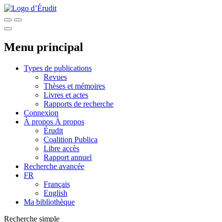
Menu principal
Types de publications
Revues
Thèses et mémoires
Livres et actes
Rapports de recherche
Connexion
À propos
À propos
Érudit
Coalition Publica
Libre accès
Rapport annuel
Recherche avancée
FR
Français
English
Ma bibliothèque
Recherche simple