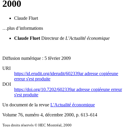
2000
Claude Fluet
…plus d’informations
Claude Fluet
Directeur de
L’Actualité économique
Diffusion numérique : 5 février 2009
URI
https://id.erudit.org/iderudit/602339ar
adresse copiée
une
erreur s'est produite
DOI
https://doi.org/10.7202/602339ar
adresse copiée
une erreur
s'est produite
Un document de la revue
L'Actualité économique
Volume 76, numéro 4, décembre 2000
, p. 613–614
Tous droits réservés © HEC Montréal, 2000