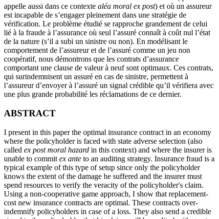
appelle aussi dans ce contexte
aléa moral ex post
) et où un assureur
est incapable de s’engager pleinement dans une stratégie de
vérification. Le problème étudié se rapproche grandement de celui
lié à la fraude à l’assurance où seul l’assuré connaît à coût nul l’état
de la nature (s’il a subi un sinistre ou non). En modélisant le
comportement de l’assureur et de l’assuré comme un jeu non
coopératif, nous démontrons que les contrats d’assurance
comportant une clause de valeur à neuf sont optimaux. Ces contrats,
qui surindemnisent un assuré en cas de sinistre, permettent à
l’assureur d’envoyer à l’assuré un signal crédible qu’il vérifiera avec
une plus grande probabilité les réclamations de ce dernier.
ABSTRACT
I present in this paper the optimal insurance contract in an economy
where the policyholder is faced with state adverse selection (also
called
ex post moral hazard
in this context) and where the insurer is
unable to commit
ex ante
to an auditing strategy. Insurance fraud is a
typical example of this type of setup since only the policyholder
knows the extent of the damage he suffered and the insurer must
spend resources to verify the veracity of the policyholder's claim.
Using a non-cooperative game approach, I show that replacement-
cost new insurance contracts are optimal. These contracts over-
indemnify policyholders in case of a loss. They also send a credible