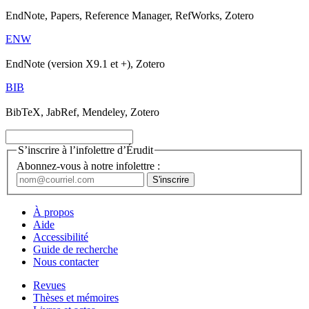
EndNote, Papers, Reference Manager, RefWorks, Zotero
ENW
EndNote (version X9.1 et +), Zotero
BIB
BibTeX, JabRef, Mendeley, Zotero
S’inscrire à l’infolettre d’Érudit
Abonnez-vous à notre infolettre :
À propos
Aide
Accessibilité
Guide de recherche
Nous contacter
Revues
Thèses et mémoires