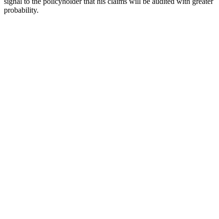
signal to the policyholder that his claims will be audited with greater
probability.