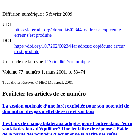
Diffusion numérique : 5 février 2009
URI
https://id.erudit.org/iderudit/602344ar
adresse copiée
une
erreur s'est produite
DOI
https://doi.org/10.7202/602344ar
adresse copiée
une erreur
s'est produite
Un article de la revue
L'Actualité économique
Volume 77, numéro 1, mars 2001
, p. 53–74
Tous droits réservés © HEC Montréal, 2001
Feuilleter les articles de ce numéro
La gestion optimale d’une forêt exploitée pour son potentiel de
diminution des gaz à effet de serre et son bois
Les taux de change bilatéraux adoptés pour l’entrée dans l’euro
sont-ils des taux d’équilibre? Une tentative de réponse à l’aide
de la parité des pouvoirs d’achat et de la parité des coûts