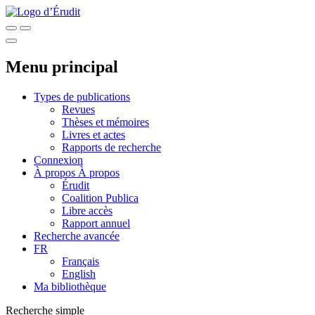
Menu principal
Types de publications
Revues
Thèses et mémoires
Livres et actes
Rapports de recherche
Connexion
À propos
À propos
Érudit
Coalition Publica
Libre accès
Rapport annuel
Recherche avancée
FR
Français
English
Ma bibliothèque
Recherche simple