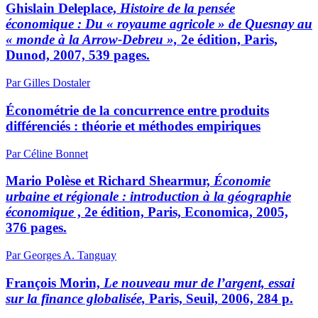
Ghislain Deleplace,
Histoire de la pensée
économique : Du « royaume agricole » de Quesnay au
« monde à la Arrow-Debreu »,
2e édition, Paris,
Dunod, 2007, 539 pages.
Par Gilles Dostaler
Économétrie de la concurrence entre produits
différenciés : théorie et méthodes empiriques
Par Céline Bonnet
Mario Polèse et Richard Shearmur,
Économie
urbaine et régionale : introduction à la géographie
économique
, 2e édition, Paris, Economica, 2005,
376 pages.
Par Georges A. Tanguay
François Morin,
Le nouveau mur de l’argent, essai
sur la finance globalisée,
Paris, Seuil, 2006, 284 p.