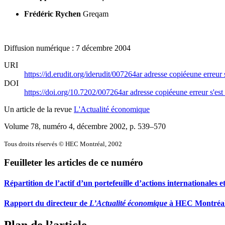
Frédéric Rychen
Greqam
Diffusion numérique : 7 décembre 2004
URI
https://id.erudit.org/iderudit/007264ar
adresse copiée
une erreur 
DOI
https://doi.org/10.7202/007264ar
adresse copiée
une erreur s'est
Un article de la revue
L'Actualité économique
Volume 78, numéro 4, décembre 2002
, p. 539–570
Tous droits réservés © HEC Montréal, 2002
Feuilleter les articles de ce numéro
Répartition de l’actif d’un portefeuille d’actions internationales 
Rapport du directeur de
L’Actualité économique
à HEC Montréal 