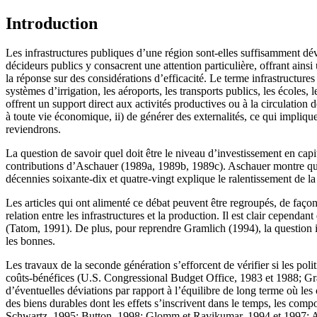
Introduction
Les infrastructures publiques d’une région sont-elles suffisamment d
décideurs publics y consacrent une attention particulière, offrant ainsi
la réponse sur des considérations d’efficacité. Le terme infra­structu
systèmes d’irrigation, les aéroports, les transports publics, les écoles,
offrent un support direct aux activités productives ou à la circulation
à toute vie économique, ii) de générer des externalités, ce qui impliqu
reviendrons.
La question de savoir quel doit être le niveau d’investissement en cap
contributions d’Aschauer (1989a, 1989b, 1989c). Aschauer montre que le
décennies soixante-dix et quatre-vingt explique le ralentissement de l
Les articles qui ont alimenté ce débat peuvent être regroupés, de faço
relation entre les infrastructures et la production. Il est clair cepen
(Tatom, 1991). De plus, pour reprendre Gramlich (1994), la question impo
les bonnes.
Les travaux de la seconde génération s’efforcent de vérifier si les p
coûts-bénéfices (U.S. Congressional Budget Office, 1983 et 1988; Gram
d’éventuelles déviations par rapport à l’équilibre de long terme où l
des biens durables dont les effets s’inscrivent dans le temps, les com
Schwartz, 1995; Button, 1998; Glomm et Ravikumar, 1994 et 1997; A