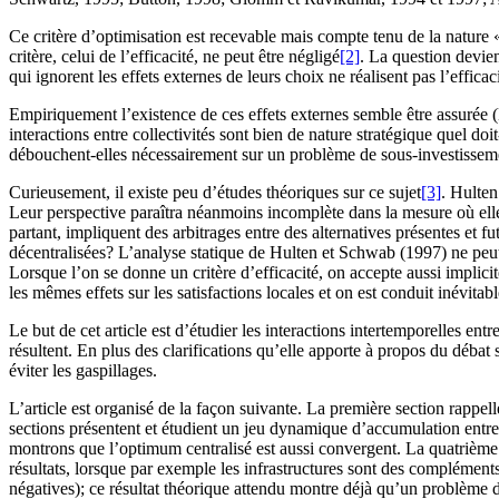
Ce critère d’optimisation est recevable mais compte tenu de la nature 
critère, celui de l’efficacité, ne peut être négligé
[2]
. La question devie
qui ignorent les effets externes de leurs choix ne réalisent pas l’efficac
Empiriquement l’existence de ces effets externes semble être assurée
interactions entre collectivités sont bien de nature stratégique quel doi
débouchent-elles nécessairement sur un problème de sous-investissem
Curieusement, il existe peu d’études théoriques sur ce sujet
[3]
. Hulten
Leur perspective paraîtra néanmoins incomplète dans la mesure où elle n
partant, impliquent des arbitrages entre des alternatives présentes et 
décentralisées? L’analyse statique de Hulten et Schwab (1997) ne peut r
Lorsque l’on se donne un critère d’efficacité, on accepte aussi implicit
les mêmes effets sur les satisfactions locales et on est conduit inévitabl
Le but de cet article est d’étudier les interactions intertemporelles en
résultent. En plus des clarifications qu’elle apporte à propos du débat 
éviter les gaspillages.
L’article est organisé de la façon suivante. La première section rappe
sections présentent et étudient un jeu dynamique d’accumulation entre d
montrons que l’optimum centralisé est aussi convergent. La quatrième sec
résultats, lorsque par exemple les infrastructures sont des compléments 
négatives); ce résultat théorique attendu montre déjà qu’un problème de