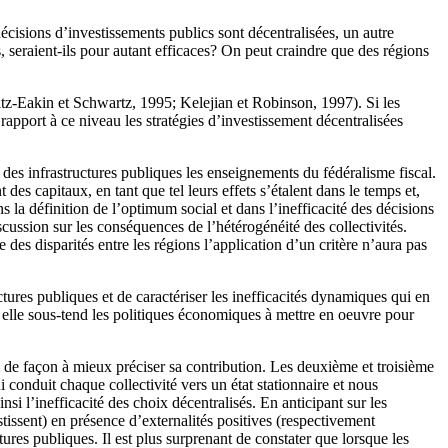
écisions d’investissements publics sont décentralisées, un autre
 seraient-ils pour autant efficaces? On peut craindre que des régions
tz-Eakin et Schwartz, 1995; Kelejian et Robinson, 1997). Si les
r rapport à ce niveau les stratégies d’investissement décentralisées
des infrastructures publiques les enseignements du fédéralisme fiscal.
es capitaux, en tant que tel leurs effets s’étalent dans le temps et,
 la définition de l’optimum social et dans l’inefficacité des décisions
cussion sur les conséquences de l’hétérogénéité des collectivités.
 des disparités entre les régions l’application d’un critère n’aura pas
ctures publiques et de caractériser les inefficacités dynamiques qui en
car elle sous-tend les politiques économiques à mettre en oeuvre pour
l de façon à mieux préciser sa contribution. Les deuxième et troisième
 conduit chaque collectivité vers un état stationnaire et nous
si l’ineffica­cité des choix décentralisés. En anticipant sur les
tissent) en présence d’externalités posi­tives (respectivement
ures publiques. Il est plus surprenant de constater que lorsque les