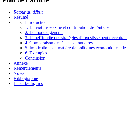
Plan de l’article
Retour au début
Résumé
Introduction
1. Littérature voisine et contribution de l’article
2. Le modèle général
3. L’inefficacité des stratégies d’investissement décentral
4. Comparaison des états stationnaires
5. Implications en matière de politiques économiques : le
6. Exemples
Conclusion
Annexe
Remerciements
Notes
Bibliographie
Liste des figures