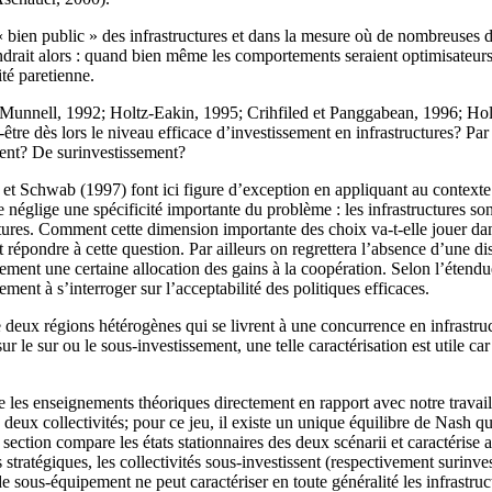
« bien public » des infrastructures et dans la mesure où de nombreuses d
ndrait alors : quand bien même les comportements seraient optimisateurs,
ité paretienne.
 (Munnell, 1992; Holtz-Eakin, 1995; Crihfiled et Panggabean, 1996; Hol
t-être dès lors le niveau efficace d’investissement en infrastructures? Pa
ent? De surinvestissement?
 et Schwab (1997) font ici figure d’exception en appliquant au contexte 
églige une spécificité importante du problème : les infrastructures sont d
futures. Comment cette dimension importante des choix va-t-elle jouer dans
épondre à cette question. Par ailleurs on regrettera l’absence d’une dis
ement une certaine allocation des gains à la coopération. Selon l’étendue
ement à s’interroger sur l’acceptabilité des politiques efficaces.
tre deux régions hétérogènes qui se livrent à une concurrence en infrastru
sur le sur ou le sous-investissement, une telle caractérisation est utile 
lle les enseignements théoriques directement en rapport avec notre travai
eux collectivités; pour ce jeu, il existe un unique équilibre de Nash qui
­tion compare les états stationnaires des deux scénarii et caractérise ain
stratégiques, les collectivités sous-investissent (respectivement surinves
 sous-équipement ne peut caractériser en toute généralité les infra­struct