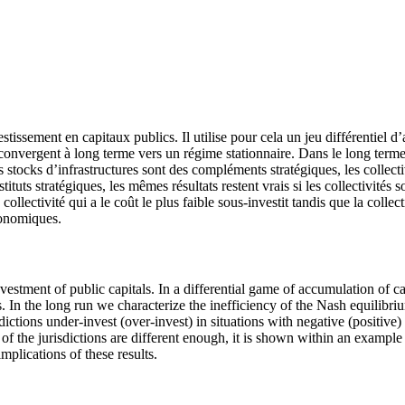
stissement en capitaux publics. Il utilise pour cela un jeu différentiel 
 convergent à long terme vers un régime stationnaire. Dans le long terme 
s stocks d’infrastructures sont des compléments stratégiques, les collecti
stituts stratégiques, les mêmes résultats restent vrais si les collectivi
 collectivité qui a le coût le plus faible sous-investit tandis que la collec
conomiques.
investment of public capitals. In a differential game of accumulation of
s. In the long run we characterize the inefficiency of the Nash equilibr
ictions under-invest (over-invest) in situations with negative (positive) 
s of the jurisdictions are different enough, it is shown within an example
mplications of these results.