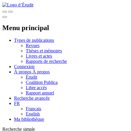
Menu principal
Types de publications
Revues
Thèses et mémoires
Livres et actes
Rapports de recherche
Connexion
À propos
À propos
Érudit
Coalition Publica
Libre accès
Rapport annuel
Recherche avancée
FR
Français
English
Ma bibliothèque
Recherche simple