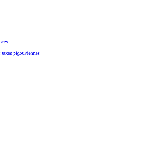
isées
s taxes pigouviennes