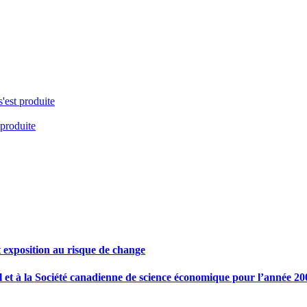
s'est produite
 produite
et exposition au risque de change
et à la Société canadienne de science économique pour l’année 2