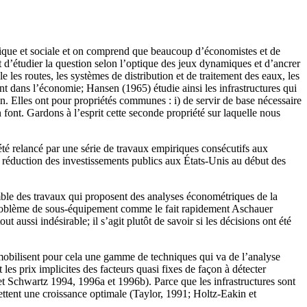
mique et sociale et on comprend que beaucoup d’économistes et de
est d’étudier la question selon l’optique des jeux dynamiques et d’ancrer
les routes, les systèmes de distribution et de traitement des eaux, les
ent dans l’économie; Hansen (1965) étudie ainsi les infrastructures qui
in. Elles ont pour propriétés communes : i) de servir de base nécessaire
 font. Gardons à l’esprit cette seconde propriété sur laquelle nous
été relancé par une série de travaux empiriques consécutifs aux
a réduction des investissements publics aux États-Unis au début des
emble des travaux qui proposent des analyses économétriques de la
 un problème de sous-équipement comme le fait rapidement Aschauer
aussi indésirable; il s’agit plutôt de savoir si les décisions ont été
 mobilisent pour cela une gamme de techniques qui va de l’analyse
s prix implicites des facteurs quasi fixes de façon à détecter
et Schwartz 1994, 1996a et 1996b). Parce que les infrastructures sont
ettent une croissance optimale (Taylor, 1991; Holtz-Eakin et