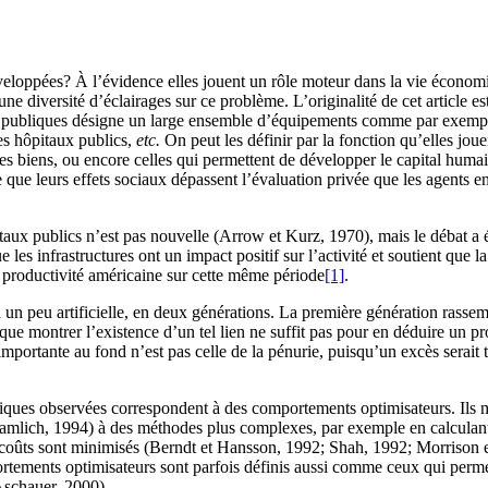
éveloppées? À l’évidence elles jouent un rôle moteur dans la vie écono
 une diversité d’éclairages sur ce problème. L’originalité de cet article 
res publiques désigne un large ensemble d’équipements comme par exemple 
 les hôpitaux publics,
etc.
On peut les définir par la fonction qu’elles jou
 des biens, ou encore celles qui permettent de développer le capital huma
e que leurs effets sociaux dépassent l’évaluation privée que les agents en
itaux publics n’est pas nouvelle (Arrow et Kurz, 1970), mais le débat a 
s infrastructures ont un impact positif sur l’activité et soutient que l
a productivité américaine sur cette même période
[1]
.
n un peu artificielle, en deux générations. La première génération rass
dant que montrer l’existence d’un tel lien ne suffit pas pour en déduire
rtante au fond n’est pas celle de la pénurie, puisqu’un excès serait tout 
olitiques observées correspondent à des comportements optimisateurs. Ils
lich, 1994) à des méthodes plus complexes, par exemple en calculant le
es coûts sont minimisés (Berndt et Hansson, 1992; Shah, 1992; Morrison 
portements optimisateurs sont parfois définis aussi comme ceux qui perm
schauer, 2000).