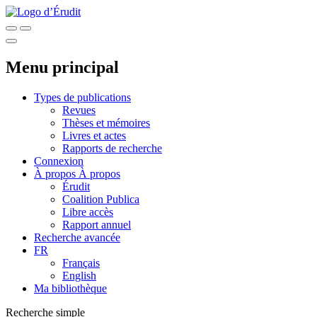
Menu principal
Types de publications
Revues
Thèses et mémoires
Livres et actes
Rapports de recherche
Connexion
À propos
À propos
Érudit
Coalition Publica
Libre accès
Rapport annuel
Recherche avancée
FR
Français
English
Ma bibliothèque
Recherche simple