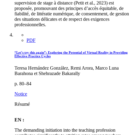
supervision de stage à distance (Petit et al., 2023) est
proposée, promouvant des principes d’accès équitable, de
fiabilité, de littératie numérique, de consentement, de gestion
des situations délicates et de respect des exigences
professionnelles.
PDF
“Let’s try this again”: Exploring the Potential of Virtual Reality in Providing
Effective Practice Cycles
Teresa Hernández González, Remi Arora, Marco Luna
Barahona et Shehrazade Bakarally
p. 80–84
Notice
Résumé
EN :
The demanding initiation into the teaching profession