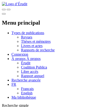
Menu principal
Types de publications
Revues
Thèses et mémoires
Livres et actes
Rapports de recherche
Connexion
À propos
À propos
Érudit
Coalition Publica
Libre accès
Rapport annuel
Recherche avancée
FR
Français
English
Ma bibliothèque
Recherche simple