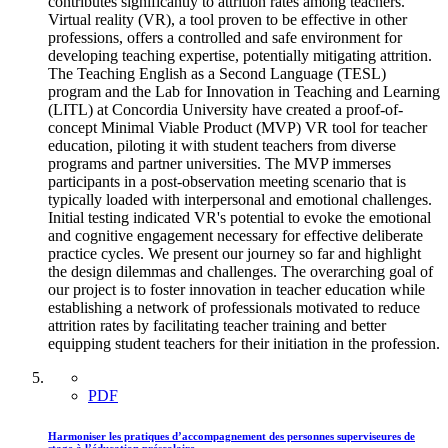
contributes significantly to attrition rates among teachers.
Virtual reality (VR), a tool proven to be effective in other
professions, offers a controlled and safe environment for
developing teaching expertise, potentially mitigating attrition.
The Teaching English as a Second Language (TESL)
program and the Lab for Innovation in Teaching and Learning
(LITL) at Concordia University have created a proof-of-
concept Minimal Viable Product (MVP) VR tool for teacher
education, piloting it with student teachers from diverse
programs and partner universities. The MVP immerses
participants in a post-observation meeting scenario that is
typically loaded with interpersonal and emotional challenges.
Initial testing indicated VR's potential to evoke the emotional
and cognitive engagement necessary for effective deliberate
practice cycles. We present our journey so far and highlight
the design dilemmas and challenges. The overarching goal of
our project is to foster innovation in teacher education while
establishing a network of professionals motivated to reduce
attrition rates by facilitating teacher training and better
equipping student teachers for their initiation in the profession.
PDF
Harmoniser les pratiques d’accompagnement des personnes superviseures de
stage à l’éducation préscolaire