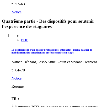
p. 57–63
Notice
Quatrième partie - Des dispositifs pour soutenir
l’expérience des stagiaires
PDF
Le déploiement d’un dossier professionnel interactif : mieux évaluer la
mobilisation des compétences professionnelles en stage
Nathan Béchard, Josée-Anne Gouin et Viviane Desbiens
p. 64–70
Notice
Résumé
FR :
À l’automne 2023, nous avons mis en oeuvre un nouveau