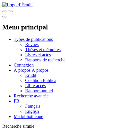
Menu principal
Types de publications
Revues
Thèses et mémoires
Livres et actes
Rapports de recherche
Connexion
À propos
À propos
Érudit
Coalition Publica
Libre accès
Rapport annuel
Recherche avancée
FR
Français
English
Ma bibliothèque
Recherche simple