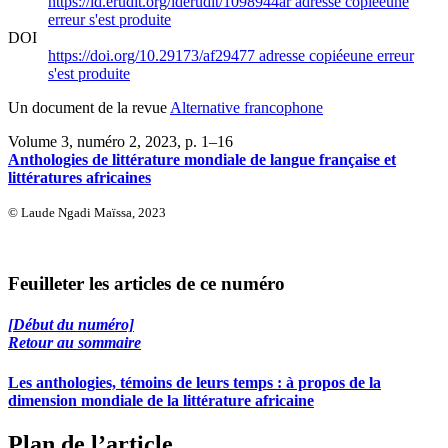
https://id.erudit.org/iderudit/1098944ar
adresse copiée
une
erreur s'est produite
DOI
https://doi.org/10.29173/af29477
adresse copiée
une erreur
s'est produite
Un document de la revue
Alternative francophone
Volume 3, numéro 2, 2023
, p. 1–16
Anthologies de littérature mondiale de langue française et
littératures africaines
© Laude Ngadi Maïssa, 2023
Feuilleter les articles de ce numéro
[Début du numéro]
Retour au sommaire
Les anthologies, témoins de leurs temps : à propos de la
dimension mondiale de la littérature africaine
Plan de l’article