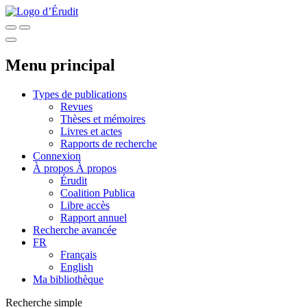
Menu principal
Types de publications
Revues
Thèses et mémoires
Livres et actes
Rapports de recherche
Connexion
À propos
À propos
Érudit
Coalition Publica
Libre accès
Rapport annuel
Recherche avancée
FR
Français
English
Ma bibliothèque
Recherche simple