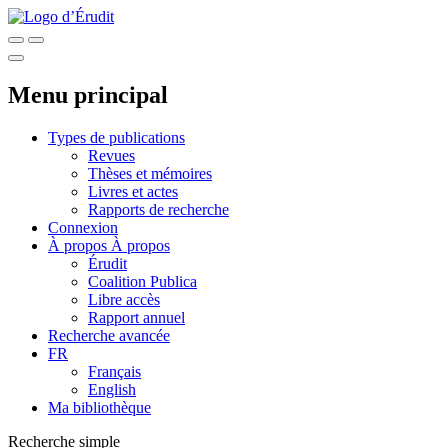
Menu principal
Types de publications
Revues
Thèses et mémoires
Livres et actes
Rapports de recherche
Connexion
À propos
À propos
Érudit
Coalition Publica
Libre accès
Rapport annuel
Recherche avancée
FR
Français
English
Ma bibliothèque
Recherche simple