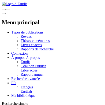
Menu principal
Types de publications
Revues
Thèses et mémoires
Livres et actes
Rapports de recherche
Connexion
À propos
À propos
Érudit
Coalition Publica
Libre accès
Rapport annuel
Recherche avancée
FR
Français
English
Ma bibliothèque
Recherche simple