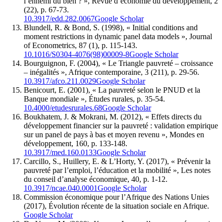
l’ennemi du bien ? », Revue d’économie du développement, 2
(22), p. 67-73.
10.3917/edd.282.0067
Google Scholar
Blundell, R. & Bond, S. (1998), « Initial conditions and
moment restrictions in dynamic panel data models », Journal
of Econometrics, 87 (1), p. 115-143.
10.1016/S0304-4076(98)00009-8
Google Scholar
Bourguignon, F. (2004), « Le Triangle pauvreté – croissance
– inégalités », Afrique contemporaine, 3 (211), p. 29-56.
10.3917/afco.211.0029
Google Scholar
Benicourt, E. (2001), « La pauvreté selon le PNUD et la
Banque mondiale », Études rurales, p. 35-54.
10.4000/etudesrurales.68
Google Scholar
Boukhatem, J. & Mokrani, M. (2012), « Effets directs du
développement financier sur la pauvreté : validation empirique
sur un panel de pays à bas et moyen revenu », Mondes en
développement, 160, p. 133-148.
10.3917/med.160.0133
Google Scholar
Carcillo, S., Huillery, E. & L’Horty, Y. (2017), « Prévenir la
pauvreté par l’emploi, l’éducation et la mobilité », Les notes
du conseil d’analyse économique, 40, p. 1-12.
10.3917/ncae.040.0001
Google Scholar
Commission économique pour l’Afrique des Nations Unies
(2017), Évolution récente de la situation sociale en Afrique.
Google Scholar