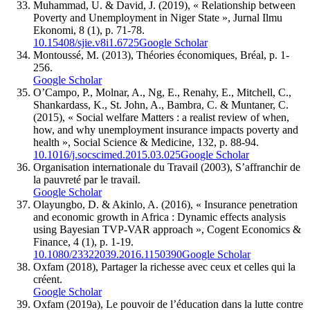
Muhammad, U. & David, J. (2019), « Relationship between
Poverty and Unemployment in Niger State », Jurnal Ilmu
Ekonomi, 8 (1), p. 71-78.
10.15408/sjie.v8i1.6725
Google Scholar
Montoussé, M. (2013), Théories économiques, Bréal, p. 1-
256.
Google Scholar
O’Campo, P., Molnar, A., Ng, E., Renahy, E., Mitchell, C.,
Shankardass, K., St. John, A., Bambra, C. & Muntaner, C.
(2015), « Social welfare Matters : a realist review of when,
how, and why unemployment insurance impacts poverty and
health », Social Science & Medicine, 132, p. 88-94.
10.1016/j.socscimed.2015.03.025
Google Scholar
Organisation internationale du Travail (2003), S’affranchir de
la pauvreté par le travail.
Google Scholar
Olayungbo, D. & Akinlo, A. (2016), « Insurance penetration
and economic growth in Africa : Dynamic effects analysis
using Bayesian TVP-VAR approach », Cogent Economics &
Finance, 4 (1), p. 1-19.
10.1080/23322039.2016.1150390
Google Scholar
Oxfam (2018), Partager la richesse avec ceux et celles qui la
créent.
Google Scholar
Oxfam (2019a), Le pouvoir de l’éducation dans la lutte contre