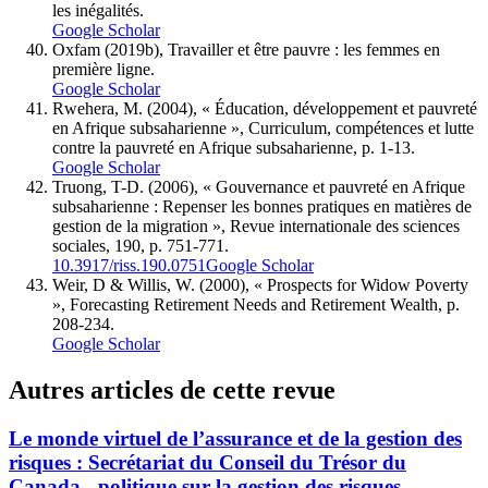
les inégalités.
Google Scholar
Oxfam (2019b), Travailler et être pauvre : les femmes en
première ligne.
Google Scholar
Rwehera, M. (2004), « Éducation, développement et pauvreté
en Afrique subsaharienne », Curriculum, compétences et lutte
contre la pauvreté en Afrique subsaharienne, p. 1-13.
Google Scholar
Truong, T-D. (2006), « Gouvernance et pauvreté en Afrique
subsaharienne : Repenser les bonnes pratiques en matières de
gestion de la migration », Revue internationale des sciences
sociales, 190, p. 751-771.
10.3917/riss.190.0751
Google Scholar
Weir, D & Willis, W. (2000), « Prospects for Widow Poverty
», Forecasting Retirement Needs and Retirement Wealth, p.
208-234.
Google Scholar
Autres articles de cette revue
Le monde virtuel de l’assurance et de la gestion des
risques :
S
ecrétariat du Conseil du Trésor du
Canada - politique sur la gestion des risques