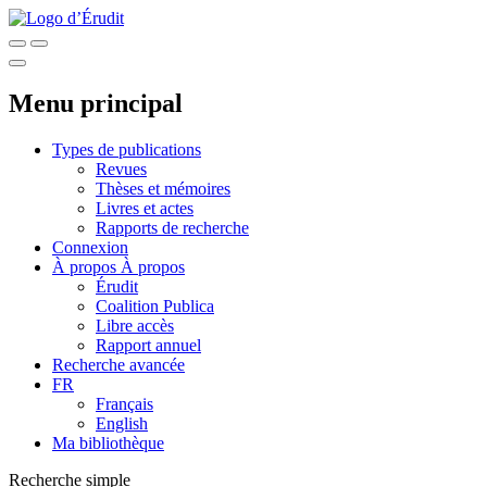
Menu principal
Types de publications
Revues
Thèses et mémoires
Livres et actes
Rapports de recherche
Connexion
À propos
À propos
Érudit
Coalition Publica
Libre accès
Rapport annuel
Recherche avancée
FR
Français
English
Ma bibliothèque
Recherche simple