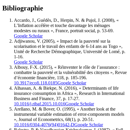
Bibliographie
Accardo, J., Guédès, D., Herpin, N. & Pujol, J. (2008), «
L’Inflation accélère et touche davantage les ménages
modestes ou ruraux », France, portrait social, p. 53-69.
Google Scholar
Adjiwanou, V. (2005), « Impact de la pauvreté sur la
scolarisation et le travail des enfants de 6-14 ans au Togo »,
Unité de Recherche Démographique, Université de Lomé, p.
1-16.
Google Scholar
Albouy, F-X. (2015), « Réinventer le rôle de l’assurance :
combattre la pauvreté et la vulnérabilité des citoyens », Revue
d’économie financière, 118, p. 185-196.
10.3917/ecofi.118.0185
Google Scholar
Alhassan, A. & Biekpe, N. (2016), « Determinants of life
insurance consumption in Africa », Research in International
Business and Finance, 37, p. 17-27.
10.1016/j.ribaf.2015.10.016
Google Scholar
Arellano, M. & Bover, O. (1995), « Another look at the
instrumental variable estimation of error‑components models
», Journal of Econometrics, 68(1), p. 20-51.
10.1016/0304-4076(94)01642-D
Google Scholar
Balestra, P. & Varadharajan-Krishnakumar, J. (1987), « Full