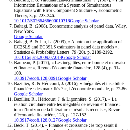
Information Estimations of a System of Simultaneous
Equations with Error Component Structure », Econometric
Theory, 3, p. 223-246.
10.1017/S0266466600010318
Google Scholar
Baltagi, B. (2008), Econometric analysis of panel data, Wiley,
New York.
Google Scholar
Baltagi, B. & Liu, L. (2009), « A note on the application of
EC2SLS and EC3SLS estimators in panel data models »,
Statistics & Probability Letters, 79 (20), p. 2189-2192.
10.1016/j.spl.2009.07.014
Google Scholar
Baubeau, P. (2017), « Les inégalités, entre bonne et mauvaise
et finance », Revue d’économie financière, 128 (4), p. 91-
108.
10.3917/ecofi.128.0091
Google Scholar
Bazillier, R. & Héricourt, J. (2016), « Inégalités et instabilité
financière : des maux liés ? », L’économie mondiale, p. 72-86.
Google Scholar
Bazillier, R., Héricourt, J. & Ligonnière, S. (2017), « La
relation circulaire entre les inégalités de revenu et finance :
tour d’horizon de la littérature et résultats récents », Revue
d’économie financière, 128, p. 127-152.
10.3917/ecofi.128.0127
Google Scholar
Beck, T. (2014), « Finance et croissance : le trop serait-il