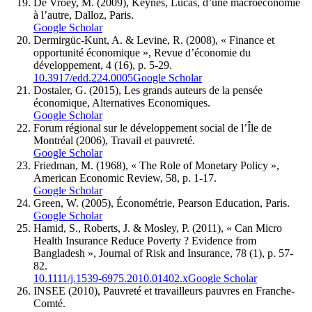
De Vroey, M. (2009), Keynes, Lucas, d’une macroéconomie
à l’autre, Dalloz, Paris.
Google Scholar
Dermirgüc-Kunt, A. & Levine, R. (2008), « Finance et
opportunité économique », Revue d’économie du
développement, 4 (16), p. 5-29.
10.3917/edd.224.0005
Google Scholar
Dostaler, G. (2015), Les grands auteurs de la pensée
économique, Alternatives Economiques.
Google Scholar
Forum régional sur le développement social de l’Île de
Montréal (2006), Travail et pauvreté.
Google Scholar
Friedman, M. (1968), « The Role of Monetary Policy »,
American Economic Review, 58, p. 1-17.
Google Scholar
Green, W. (2005), Économétrie, Pearson Education, Paris.
Google Scholar
Hamid, S., Roberts, J. & Mosley, P. (2011), « Can Micro
Health Insurance Reduce Poverty ? Evidence from
Bangladesh », Journal of Risk and Insurance, 78 (1), p. 57-
82.
10.1111/j.1539-6975.2010.01402.x
Google Scholar
INSEE (2010), Pauvreté et travailleurs pauvres en Franche-
Comté.