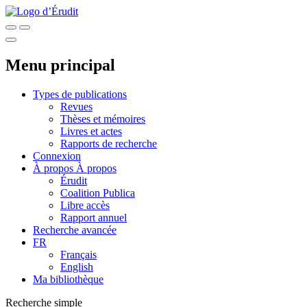
Menu principal
Types de publications
Revues
Thèses et mémoires
Livres et actes
Rapports de recherche
Connexion
À propos
À propos
Érudit
Coalition Publica
Libre accès
Rapport annuel
Recherche avancée
FR
Français
English
Ma bibliothèque
Recherche simple