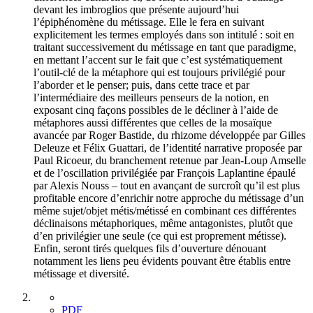
devant les imbroglios que présente aujourd’hui
l’épiphénomène du métissage. Elle le fera en suivant
explicitement les termes employés dans son intitulé : soit en
traitant successivement du métissage en tant que paradigme,
en mettant l’accent sur le fait que c’est systématiquement
l’outil-clé de la métaphore qui est toujours privilégié pour
l’aborder et le penser; puis, dans cette trace et par
l’intermédiaire des meilleurs penseurs de la notion, en
exposant cinq façons possibles de le décliner à l’aide de
métaphores aussi différentes que celles de la mosaïque
avancée par Roger Bastide, du rhizome développée par Gilles
Deleuze et Félix Guattari, de l’identité narrative proposée par
Paul Ricoeur, du branchement retenue par Jean-Loup Amselle
et de l’oscillation privilégiée par François Laplantine épaulé
par Alexis Nouss – tout en avançant de surcroît qu’il est plus
profitable encore d’enrichir notre approche du métissage d’un
même sujet/objet métis/métissé en combinant ces différentes
déclinaisons métaphoriques, même antagonistes, plutôt que
d’en privilégier une seule (ce qui est proprement métisse).
Enfin, seront tirés quelques fils d’ouverture dénouant
notamment les liens peu évidents pouvant être établis entre
métissage et diversité.
PDF