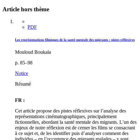
Article hors thème
PDF
Les représentations filmiques de la santé mentale des migrants : pistes réflexives
Mouloud Boukala
p. 85–98
Notice
Résumé
FR :
Cet article propose des pistes réflexives sur l’analyse des
représentations cinématographiques, principalement
fictionnelles, abordant la santé mentale des migrants. L’un des
enjeux de notre réflexion est de cerner les films se consacrant
à ce sujet et, de les identifier puis d’analyser comment des
individus – en l’occurrence des migrants malades – y sont