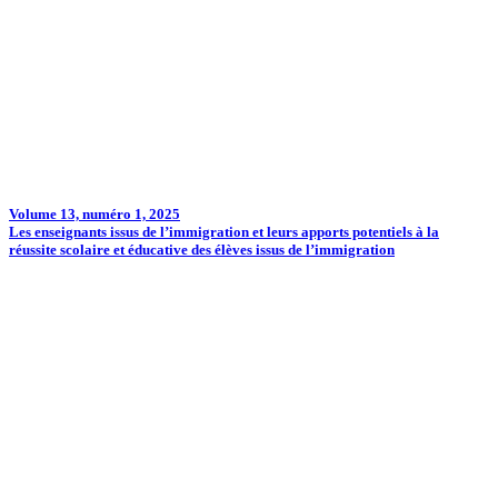
Volume 13, numéro 1, 2025
Les enseignants issus de l’immigration et leurs apports potentiels à la
réussite scolaire et éducative des élèves issus de l’immigration