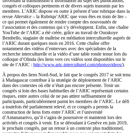
favorisant la transmission d’information au sujet des publications,
congrès et colloques pertinents et de divers sujets transmis par les
membres. L’ARIC dispose en outre à présent d’une rubrique dans la
revue
Alterstice
– la Rubriqu’ARIC que vous êtes en train de lire –
ce qui permet également de rendre compte des nouveautés de
l’association et des contenus qui s’y développent. Enfin, une chaîne
YouTube de l’ARIC a été créée, grâce au travail de Ourakoye
Bembello, stagiaire de maîtrise en médiation interculturelle auprès de
l’ARIC durant quelques mois en 2016. Cette chaîne offre
notamment des vidéos d’entrevues avec des spécialistes de la
recherche interculturelle et la vidéo d’une table ronde tenue lors du
colloque d’Olinda (les liens vers ces vidéos sont disponibles sur le
site de l’ARIC :
http://www.aric-interculturel.com/photosvideos/
).
À propos des liens Nord-Sud, le fait que le congrès 2017 se soit tenu
à Madagascar contribue à la stratégie de déploiement de l’ARIC
dans des contextes où elle n’était pas encore présente. Tenir un
congrès si loin des bases habituelles de l’ARIC représentait certains
risques, entre autres celui de ne pas attirer suffisamment de
participants, particulièrement parmi les membres de l’ARIC. Le défi
a toutefois été parfaitement relevé, et ce congrès a permis la
construction de liens forts entre l’ARIC et l’université
d’Antananarivo, qu’il s’agira de poursuivre et maintenir lors des
activités et congrès à venir. En se déroulant à Genève en juin 2019,
le prochain congrès, par un retour à un contexte plus traditionnel,