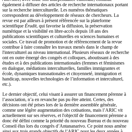
également à diffuser des articles de recherche internationaux portant
sur la recherche interculturelle. Les numéros thématiques
correspondent au développement de réseaux de chercheurs. La
revue est par ailleurs à présent référencée sur la plateforme
scientifique
Érudit
, qui favorise la diffusion, la préservation
numérique et la visibilité en libre-accès depuis 18 ans des
publications scientifiques et culturelles en sciences humaines et
sociales. Ce travail de promotion et de référencement de la revue
contribue à faire connaître les travaux menés dans le champ de
l'interculturel au niveau international. Plusieurs réseaux de recherche
ont en outre émergé des congrès et colloques, aboutissant à des
études et à des publications internationales (femmes et féminismes
en dialogue, médiations interculturelles, familles immigrantes et
école, dynamiques transnationales et citoyenneté, immigration et
handicap, nouvelles technologies de l’information et interculturel,
etc.).
Le dernier objectif, celui visant à assurer un financement pérenne à
l’association, n’a en revanche pas pu être atteint. Certes, des
décisions ont été prises lors de la dernière assemblée générale,
comme une légère augmentation des cotisations, mais l’ARIC vit
actuellement sur ses réserves, et l'objectif de financement pérenne a
donc été défini comme la priorité du nouveau Bureau et du nouveau
Conseil élus lors du congrès d’Antananarivo. Ce point nous amène
ainsi aux trois grands objectifs de l’ARIC pour les deux années à