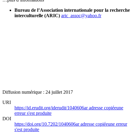
Bureau de l’Association internationale pour la recherche
interculturelle (ARIC)
aric_assoc@yahoo.fr
Diffusion numérique : 24 juillet 2017
URI
https://id.erudit.org/iderudit/1040606ar
adresse copiée
une
erreur s'est produite
DOI
https://doi.org/10.7202/1040606ar
adresse copiée
une erreur
s'est produite