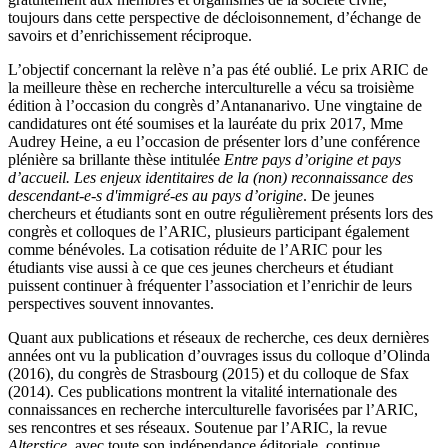
toujours dans cette perspective de décloisonnement, d’échange de
savoirs et d’enrichissement réciproque.
L’objectif concernant la relève n’a pas été oublié. Le prix ARIC de
la meilleure thèse en recherche interculturelle a vécu sa troisième
édition à l’occasion du congrès d’Antananarivo. Une vingtaine de
candidatures ont été soumises et la lauréate du prix 2017, Mme
Audrey Heine, a eu l’occasion de présenter lors d’une conférence
plénière sa brillante thèse intitulée
Entre pays d’origine et pays
d’accueil. Les enjeux identitaires de la (non) reconnaissance des
descendant-e-s d'immigré-es au pays d’origine
. De jeunes
chercheurs et étudiants sont en outre régulièrement présents lors des
congrès et colloques de l’ARIC, plusieurs participant également
comme bénévoles. La cotisation réduite de l’ARIC pour les
étudiants vise aussi à ce que ces jeunes chercheurs et étudiant
puissent continuer à fréquenter l’association et l’enrichir de leurs
perspectives souvent innovantes.
Quant aux publications et réseaux de recherche, ces deux dernières
années ont vu la publication d’ouvrages issus du colloque d’Olinda
(2016), du congrès de Strasbourg (2015) et du colloque de Sfax
(2014). Ces publications montrent la vitalité internationale des
connaissances en recherche interculturelle favorisées par l’ARIC,
ses rencontres et ses réseaux. Soutenue par l’ARIC, la revue
Alterstice
, avec toute son indépendance éditoriale, continue