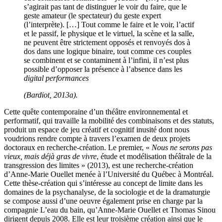
s’agirait pas tant de distinguer le voir du faire, que le
geste amateur (le spectateur) du geste expert
(l’interprète). […] Tout comme le faire et le voir, l’actif
et le passif, le physique et le virtuel, la scène et la salle,
ne peuvent être strictement opposés et renvoyés dos à
dos dans une logique binaire, tout comme ces couples
se combinent et se contaminent à l’infini, il n’est plus
possible d’opposer la présence à l’absence dans les
digital performances
(Bardiot, 2013a).
Cette quête contemporaine d’un théâtre environnemental et
performatif, qui travaille la mobilité des combinaisons et des statuts,
produit un espace de jeu créatif et cognitif inusité dont nous
voudrions rendre compte à travers l’examen de deux projets
doctoraux en recherche-création. Le premier, «
Nous ne serons pas
vieux, mais déjà gras de vivre
, étude et modélisation théâtrale de la
transgression des limites » (2013), est une recherche-création
d’Anne-Marie Ouellet menée à l’Université du Québec à Montréal.
Cette thèse-création qui s’intéresse au concept de limite dans les
domaines de la psychanalyse, de la sociologie et de la dramaturgie
se compose aussi d’une oeuvre également prise en charge par la
compagnie L’eau du bain, qu’Anne-Marie Ouellet et Thomas Sinou
dirigent depuis 2008. Elle est leur troisième création ainsi que le