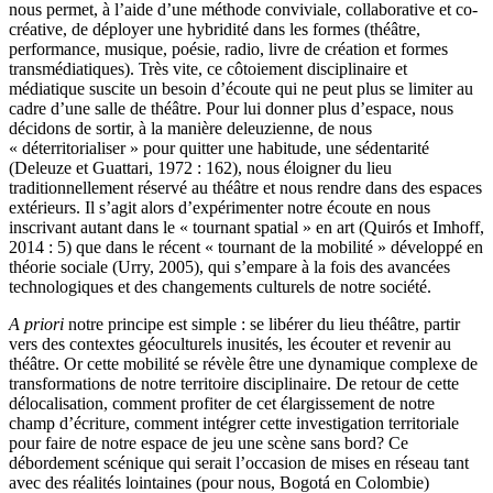
nous permet, à l’aide d’une méthode conviviale, collaborative et co-
créative, de déployer une hybridité dans les formes (théâtre,
performance, musique, poésie, radio, livre de création et formes
transmédiatiques). Très vite, ce côtoiement disciplinaire et
médiatique suscite un besoin d’écoute qui ne peut plus se limiter au
cadre d’une salle de théâtre. Pour lui donner plus d’espace, nous
décidons de sortir, à la manière deleuzienne, de nous
« déterritorialiser » pour quitter une habitude, une sédentarité
(Deleuze et Guattari, 1972 : 162), nous éloigner du lieu
traditionnellement réservé au théâtre et nous rendre dans des espaces
extérieurs. Il s’agit alors d’expérimenter notre écoute en nous
inscrivant autant dans le « tournant spatial » en art (Quirós et Imhoff,
2014 : 5) que dans le récent « tournant de la mobilité » développé en
théorie sociale (Urry, 2005), qui s’empare à la fois des avancées
technologiques et des changements culturels de notre société.
A priori
notre principe est simple : se libérer du lieu théâtre, partir
vers des contextes géoculturels inusités, les écouter et revenir au
théâtre. Or cette mobilité se révèle être une dynamique complexe de
transformations de notre territoire disciplinaire. De retour de cette
délocalisation, comment profiter de cet élargissement de notre
champ d’écriture, comment intégrer cette investigation territoriale
pour faire de notre espace de jeu une scène sans bord? Ce
débordement scénique qui serait l’occasion de mises en réseau tant
avec des réalités lointaines (pour nous, Bogotá en Colombie)