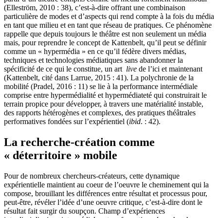
(Elleström, 2010 : 38), c’est-à-dire offrant une combinaison
particulière de modes et d’aspects qui rend compte à la fois du média
en tant que milieu et en tant que réseau de pratiques. Ce phénomène
rappelle que depuis toujours le théâtre est non seulement un média
mais, pour reprendre le concept de Kattenbelt, qu’il peut se définir
comme un « hypermédia » en ce qu’il fédère divers médias,
techniques et technologies médiatiques sans abandonner la
spécificité de ce qui le constitue, un art
live
de l’ici et maintenant
(Kattenbelt, cité dans Larrue, 2015 : 41). La polychronie de la
mobilité (Pradel, 2016 : 11) se lie à la performance intermédiale
comprise entre hypermédialité et hypermédiateté qui construirait le
terrain propice pour développer, à travers une matérialité instable,
des rapports hétérogènes et complexes, des pratiques théâtrales
performatives fondées sur l’expérientiel (
ibid
. : 42).
La recherche-création comme
« déterritoire » mobile
Pour de nombreux chercheurs-créateurs, cette dynamique
expérientielle maintient au coeur de l’oeuvre le cheminement qui la
compose, brouillant les différences entre résultat et processus pour,
peut-être, révéler l’idée d’une oeuvre critique, c’est-à-dire dont le
résultat fait surgir du soupçon. Champ d’expériences