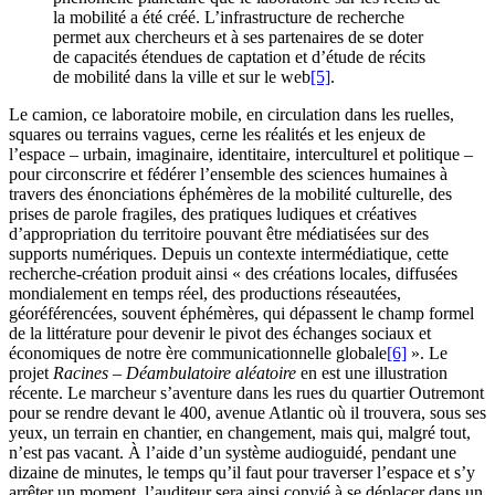
la mobilité a été créé. L’infrastructure de recherche
permet aux chercheurs et à ses partenaires de se doter
de capacités étendues de captation et d’étude de récits
de mobilité dans la ville et sur le web
[5]
.
Le camion, ce laboratoire mobile, en circulation dans les ruelles,
squares ou terrains vagues, cerne les réalités et les enjeux de
l’espace – urbain, imaginaire, identitaire, interculturel et politique –
pour circonscrire et fédérer l’ensemble des sciences humaines à
travers des énonciations éphémères de la mobilité culturelle, des
prises de parole fragiles, des pratiques ludiques et créatives
d’appropriation du territoire pouvant être médiatisées sur des
supports numériques. Depuis un contexte intermédiatique, cette
recherche-création produit ainsi « des créations locales, diffusées
mondialement en temps réel, des productions réseautées,
géoréférencées, souvent éphémères, qui dépassent le champ formel
de la littérature pour devenir le pivot des échanges sociaux et
économiques de notre ère communicationnelle globale
[6]
». Le
projet
Racines – Déambulatoire aléatoire
en est une illustration
récente. Le marcheur s’aventure dans les rues du quartier Outremont
pour se rendre devant le 400, avenue Atlantic où il trouvera, sous ses
yeux, un terrain en chantier, en changement, mais qui, malgré tout,
n’est pas vacant. À l’aide d’un système audioguidé, pendant une
dizaine de minutes, le temps qu’il faut pour traverser l’espace et s’y
arrêter un moment, l’auditeur sera ainsi convié à se déplacer dans un