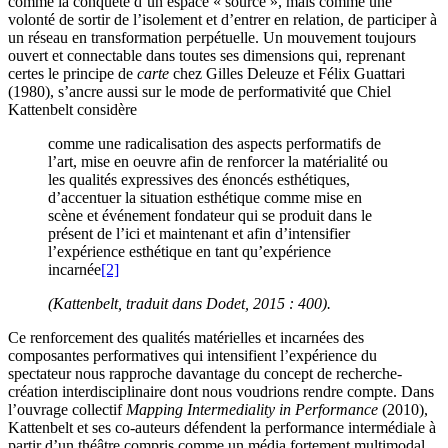
comme la conquête d’un espace « source », mais comme une
volonté de sortir de l’isolement et d’entrer en relation, de participer à
un réseau en transformation perpétuelle. Un mouvement toujours
ouvert et connectable dans toutes ses dimensions qui, reprenant
certes le principe de
carte
chez Gilles Deleuze et Félix Guattari
(1980), s’ancre aussi sur le mode de performativité que Chiel
Kattenbelt considère
comme une radicalisation des aspects performatifs de
l’art, mise en oeuvre afin de renforcer la matérialité ou
les qualités expressives des énoncés esthétiques,
d’accentuer la situation esthétique comme mise en
scène et événement fondateur qui se produit dans le
présent de l’ici et maintenant et afin d’intensifier
l’expérience esthétique en tant qu’expérience
incarnée
[2]
(Kattenbelt, traduit dans Dodet, 2015 : 400).
Ce renforcement des qualités matérielles et incarnées des
composantes performatives qui intensifient l’expérience du
spectateur nous rapproche davantage du concept de recherche-
création interdisciplinaire dont nous voudrions rendre compte. Dans
l’ouvrage collectif
Mapping Intermediality in Performance
(2010),
Kattenbelt et ses co-auteurs défendent la performance intermédiale à
partir d’un théâtre compris comme un média fortement multimodal