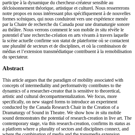
participe à la dynamique du chercheur-créateur sensible au
décloisonnement théorique, artistique et culturel. Nous resserrerons
notre propos en nous intéressant plus spécifiquement à de nouvelles
formes scéniques, qui nous conduiront vers une expérience menée
par la Chaire de recherche du Canada pour une dramaturgie sonore
au théâtre. Nous verrons comment le son mobile
in situ
révèle le
potentiel d’une recherche-création en arts vivants à travers laquelle
la scène actuelle confirme son statut de plateforme où se contactent
une pluralité de secteurs et de disciplines, et où la combinaison de
médias et l’extension transmédiatique contribuent à la remobilisation
du spectateur.
Abstract
This article argues that the paradigm of mobility associated with
concepts of intermediality and performativity contributes to the
dynamics of a researcher-creator that is sensitive to theoretical,
artistic and cultural decompartmentalization. We focus, more
specifically, on new staged forms to introduce an experiment
conducted by the Canada Research Chair in the Creation of a
Dramaturgy of Sound in Theatre. We show how
in situ
mobile
sound demonstrates the potential of research-creation in live art. The
contemporary stage, via this research-creation, confirms its status as
a platform where a plurality of sectors and disciplines connect, and
where the combination of media and the transmedia extension