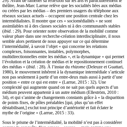
29). Avant de ramener sa réflexion sur les arts et particulièrement le
théâtre, Jean-Marc Larrue relève que les socialités liées aux médias
ou créées par les médias – des premiers usagers du téléphone aux
réseaux sociaux actuels – occupent une position centrale chez les
intermédialistes. Il montre que ces « sociomédialités » ne sont
assimilables ni à des classes sociales ni à des communautés stables
(
ibid
. : 29). Pour orienter notre observation de la mobilité comme
valeur phare dans une recherche-création interdisciplinaire, il nous
semble alors pertinent de nous appuyer sur ce qui détermine
l’intermédialité, à savoir l’objet « qui concerne les relations
complexes, foisonnantes, instables, polymorphes,
multidirectionnelles entre les médias », et la dynamique « qui permet
l’évolution et la création de médias et le repositionnement continuel
des médias » (
ibid
. : 28). À l’instar du
rhizome
(Deleuze et Guattari,
1980), le mouvement inhérent à la dynamique intermédiale s’articule
non pas seulement à partir d’un entre-deux mais aussi à partir d’une
position « entre ce qui est entre » (Larrue, 2015 : 32). Une
complexité qui augmente quand on ne sait pas quels aspects d’un
médium peuvent appartenir à un autre médium (Elleström, 2010 :
34), et qui s’anime de changements constants grâce à « la disparition
de points fixes, de pôles préalables [qui, plus qu’un effet
déstabilisant,] exclut tout principe d’antériorité et fait éclater le
mythe de l’origine » (Larrue, 2015 : 33).
Sous le prisme de l’intermédialité, la mobilité n’est pas à considérer