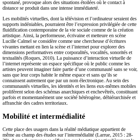
spontané, provoque alors des situations étoilées où le contact à
distance se produit dans une intense immédiateté.
Les mobilités virtuelles, dont la télévision et l’ordinateur seraient des
supports indéniables, pourraient être l’expression privilégiée de cette
fluidification contemporaine de la vie sociale comme de la création
artistique. Ainsi, la performeuse, écrivaine et metteure en scène
Lucille Calmel se considère comme une chercheuse d’écritures
vivantes mettant en lien la scène et l’internet pour explorer des
dimensions performatives entre corporalités, vocalités, sonorités et
textualités (Roques, 2010). La puissance d’interaction virtuelle de
l’internet représente un espace spécifique où le public comme les
artistes peuvent imaginer faire partie d’une communauté sans se voir,
sans que leur corps habite le même espace et sans qu’ils se
connaissent autrement que par un nom électronique. Au sein des
communautés virtuelles, les identités et les liens eux-mêmes mobiles
prolifèrent selon des schémas anarchiques et enchevêtrés, constituant
parfois et momentanément une société hétérogène, déhiérarchisée et
affranchie des cadres territoriaux.
Mobilité et intermédialité
Cette place des usagers dans la réalité médiatique appartient de
même au champ des études sur l’intermédialité (Larrue, 2015 : 28-