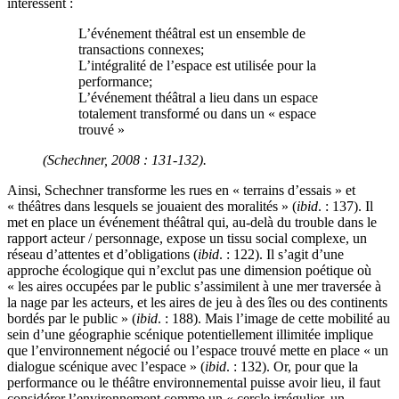
intéressent :
L’événement théâtral est un ensemble de
transactions connexes;
L’intégralité de l’espace est utilisée pour la
performance;
L’événement théâtral a lieu dans un espace
totalement transformé ou dans un « espace
trouvé »
(Schechner, 2008 : 131-132).
Ainsi, Schechner transforme les rues en « terrains d’essais » et
« théâtres dans lesquels se jouaient des moralités » (
ibid
. : 137). Il
met en place un événement théâtral qui, au-delà du trouble dans le
rapport acteur / personnage, expose un tissu social complexe, un
réseau d’attentes et d’obligations (
ibid
. : 122). Il s’agit d’une
approche écologique qui n’exclut pas une dimension poétique où
« les aires occupées par le public s’assimilent à une mer traversée à
la nage par les acteurs, et les aires de jeu à des îles ou des continents
bordés par le public » (
ibid
. : 188). Mais l’image de cette mobilité au
sein d’une géographie scénique potentiellement illimitée implique
que l’environnement négocié ou l’espace trouvé mette en place « un
dialogue scénique avec l’espace » (
ibid
. : 132). Or, pour que la
performance ou le théâtre environnemental puisse avoir lieu, il faut
considérer l’environnement comme un « cercle irrégulier, un