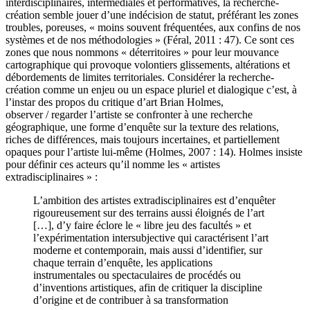
interdisciplinaires, intermédiales et performatives, la recherche-
création semble jouer d’une indécision de statut, préférant les zones
troubles, poreuses, « moins souvent fréquentées, aux confins de nos
systèmes et de nos méthodologies » (Féral, 2011 : 47). Ce sont ces
zones que nous nommons « déterritoires » pour leur mouvance
cartographique qui provoque volontiers glissements, altérations et
débordements de limites territoriales. Considérer la recherche-
création comme un enjeu ou un espace pluriel et dialogique c’est, à
l’instar des propos du critique d’art Brian Holmes,
observer / regarder l’artiste se confronter à une recherche
géographique, une forme d’enquête sur la texture des relations,
riches de différences, mais toujours incertaines, et partiellement
opaques pour l’artiste lui-même (Holmes, 2007 : 14). Holmes insiste
pour définir ces acteurs qu’il nomme les « artistes
extradisciplinaires » :
L’ambition des artistes extradisciplinaires est d’enquêter
rigoureusement sur des terrains aussi éloignés de l’art
[…], d’y faire éclore le « libre jeu des facultés » et
l’expérimentation intersubjective qui caractérisent l’art
moderne et contemporain, mais aussi d’identifier, sur
chaque terrain d’enquête, les applications
instrumentales ou spectaculaires de procédés ou
d’inventions artistiques, afin de critiquer la discipline
d’origine et de contribuer à sa transformation