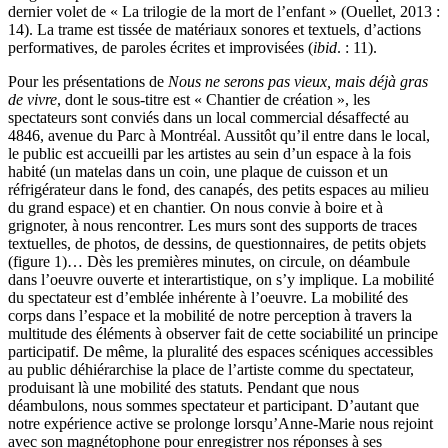
dernier volet de « La trilogie de la mort de l’enfant » (Ouellet, 2013 :
14). La trame est tissée de matériaux sonores et textuels, d’actions
performatives, de paroles écrites et improvisées (
ibid
. : 11).
Pour les présentations de
Nous ne serons pas vieux, mais déjà gras
de vivre
, dont le sous-titre est « Chantier de création », les
spectateurs sont conviés dans un local commercial désaffecté au
4846, avenue du Parc à Montréal. Aussitôt qu’il entre dans le local,
le public est accueilli par les artistes au sein d’un espace à la fois
habité (un matelas dans un coin, une plaque de cuisson et un
réfrigérateur dans le fond, des canapés, des petits espaces au milieu
du grand espace) et en chantier. On nous convie à boire et à
grignoter, à nous rencontrer. Les murs sont des supports de traces
textuelles, de photos, de dessins, de questionnaires, de petits objets
(figure 1)… Dès les premières minutes, on circule, on déambule
dans l’oeuvre ouverte et interartistique, on s’y implique. La mobilité
du spectateur est d’emblée inhérente à l’oeuvre. La mobilité des
corps dans l’espace et la mobilité de notre perception à travers la
multitude des éléments à observer fait de cette sociabilité un principe
participatif. De même, la pluralité des espaces scéniques accessibles
au public déhiérarchise la place de l’artiste comme du spectateur,
produisant là une mobilité des statuts. Pendant que nous
déambulons, nous sommes spectateur et participant. D’autant que
notre expérience active se prolonge lorsqu’Anne-Marie nous rejoint
avec son magnétophone pour enregistrer nos réponses à ses