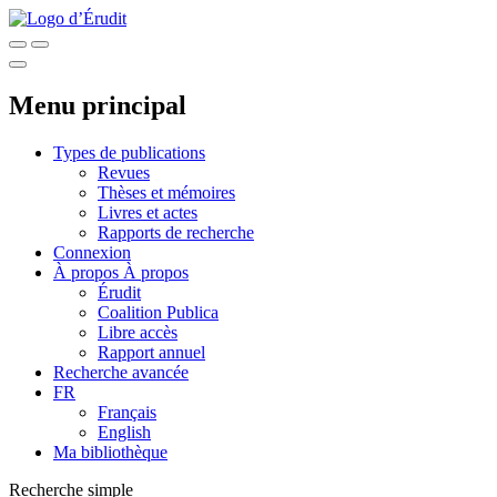
Menu principal
Types de publications
Revues
Thèses et mémoires
Livres et actes
Rapports de recherche
Connexion
À propos
À propos
Érudit
Coalition Publica
Libre accès
Rapport annuel
Recherche avancée
FR
Français
English
Ma bibliothèque
Recherche simple