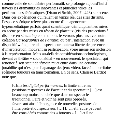
comme celle de son théâtre performatif, se prolonge aujourd’hui à
travers les dramaturgies innovantes et plurielles telles les
performances télématiques (Dixon et Smith, 2007 : 423) sur scène.
Dans ces expériences qui relient en temps réel des sites distants,
l’espace scénique relève plus encore d’un agencement
hypermédiatique parfois quasi scientifique, démultipliant les mises
en scène par des mises en réseau de plateaux (via des projections à
distance en
streaming
comme nous le verrons plus bas avec notre
création
Cartographies de l’attente
) ou par l’interaction avec un
dispositif web qui rend au spectateur toute sa liberté de présence et
d’interprétation, motivant sa participation, voire même son inclusion
à la représentation. Mais au-delà de considérations technologistes,
devant ce théâtre « sociomédial » en mouvement, le spectateur qui
renonce à son statut de témoin muet entre dans une certaine
jouabilité qui n’est plus l’apanage des jeux vidéo, face à un territoire
scénique toujours en transformation. En ce sens, Clarisse Bardiot
note que,
[d]ans les
digital performances
, la limite entre les
positions respectives de l’acteur et du spectateur […] est
beaucoup moins tranchée que dans un spectacle
traditionnel. Faire et voir ne sont plus opposés,
favorisant ainsi l’émergence de nouvelles postures de
l’interprète et du spectateur. […] L’un et l’autre peuvent
être considérés comme des « joueurs » […] et il ne