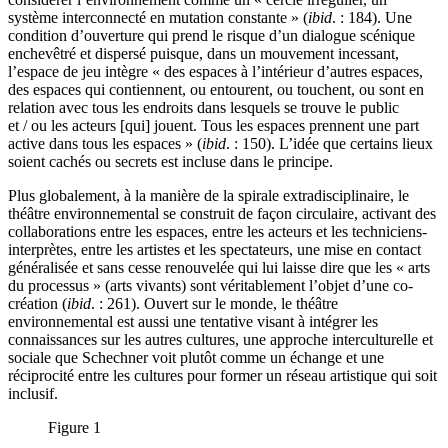
système interconnecté en mutation constante » (
ibid
. : 184). Une
condition d’ouverture qui prend le risque d’un dialogue scénique
enchevêtré et dispersé puisque, dans un mouvement incessant,
l’espace de jeu intègre « des espaces à l’intérieur d’autres espaces,
des espaces qui contiennent, ou entourent, ou touchent, ou sont en
relation avec tous les endroits dans lesquels se trouve le public
et / ou les acteurs [qui] jouent. Tous les espaces prennent une part
active dans tous les espaces » (
ibid
. : 150). L’idée que certains lieux
soient cachés ou secrets est incluse dans le principe.
Plus globalement, à la manière de la spirale extradisciplinaire, le
théâtre environnemental se construit de façon circulaire, activant des
collaborations entre les espaces, entre les acteurs et les techniciens-
interprètes, entre les artistes et les spectateurs, une mise en contact
généralisée et sans cesse renouvelée qui lui laisse dire que les « arts
du processus » (arts vivants) sont véritablement l’objet d’une co-
création (
ibid
. : 261). Ouvert sur le monde, le théâtre
environnemental est aussi une tentative visant à intégrer les
connaissances sur les autres cultures, une approche interculturelle et
sociale que Schechner voit plutôt comme un échange et une
réciprocité entre les cultures pour former un réseau artistique qui soit
inclusif.
Figure 1