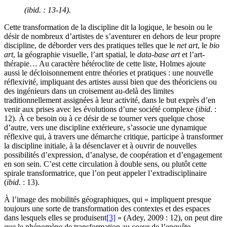
(
ibid
. : 13-14).
Cette transformation de la discipline dit la logique, le besoin ou le
désir de nombreux d’artistes de s’aventurer en dehors de leur propre
discipline, de déborder vers des pratiques telles que le
net art
, le
bio
art
, la géographie visuelle, l’art spatial, le
data-base art
et l’art-
thérapie… Au caractère hétéroclite de cette liste, Holmes ajoute
aussi le décloisonnement entre théories et pratiques : une nouvelle
réflexivité, impliquant des artistes aussi bien que des théoriciens ou
des ingénieurs dans un croisement au-delà des limites
traditionnellement assignées à leur activité, dans le but exprès d’en
venir aux prises avec les évolutions d’une société complexe (
ibid
. :
12). À ce besoin ou à ce désir de se tourner vers quelque chose
d’autre, vers une discipline extérieure, s’associe une dynamique
réflexive qui, à travers une démarche critique, participe à transformer
la discipline initiale, à la désenclaver et à ouvrir de nouvelles
possibilités d’expression, d’analyse, de coopération et d’engagement
en son sein. C’est cette circulation à double sens, ou plutôt cette
spirale transformatrice, que l’on peut appeler l’extradisciplinaire
(
ibid
. : 13).
À l’image des mobilités géographiques, qui « impliquent presque
toujours une sorte de transformation des contextes et des espaces
dans lesquels elles se produisent
[3]
» (Adey, 2009 : 12), on peut dire
que le phénomène de transformation au coeur de l’enquête