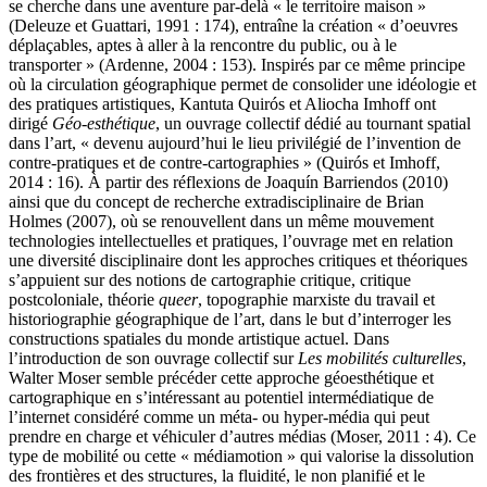
se cherche dans une aventure par-delà « le territoire maison »
(Deleuze et Guattari, 1991 : 174), entraîne la création « d’oeuvres
déplaçables, aptes à aller à la rencontre du public, ou à le
transporter » (Ardenne, 2004 : 153). Inspirés par ce même principe
où la circulation géographique permet de consolider une idéologie et
des pratiques artistiques, Kantuta Quirós et Aliocha Imhoff ont
dirigé
Géo-esthétique
, un ouvrage collectif dédié au tournant spatial
dans l’art, « devenu aujourd’hui le lieu privilégié de l’invention de
contre-pratiques et de contre-cartographies » (Quirós et Imhoff,
2014 : 16). À partir des réflexions de Joaquín Barriendos (2010)
ainsi que du concept de recherche extradisciplinaire de Brian
Holmes (2007), où se renouvellent dans un même mouvement
technologies intellectuelles et pratiques, l’ouvrage met en relation
une diversité disciplinaire dont les approches critiques et théoriques
s’appuient sur des notions de cartographie critique, critique
postcoloniale, théorie
queer
, topographie marxiste du travail et
historiographie géographique de l’art, dans le but d’interroger les
constructions spatiales du monde artistique actuel. Dans
l’introduction de son ouvrage collectif sur
Les mobilités culturelles
,
Walter Moser semble précéder cette approche géoesthétique et
cartographique en s’intéressant au potentiel intermédiatique de
l’internet considéré comme un méta- ou hyper-média qui peut
prendre en charge et véhiculer d’autres médias (Moser, 2011 : 4). Ce
type de mobilité ou cette « médiamotion » qui valorise la dissolution
des frontières et des structures, la fluidité, le non planifié et le