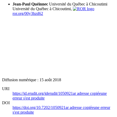
Jean-Paul Quéinnec
Université du Québec à Chicoutimi
Université du Québec à Chicoutimi,
ror.org/00y3hzd62
Diffusion numérique : 15 août 2018
URI
https://id.erudit.org/iderudit/1050921ar
adresse copiée
une
erreur s'est produite
DOI
https://doi.org/10.7202/1050921ar
adresse copiée
une erreur
s'est produite