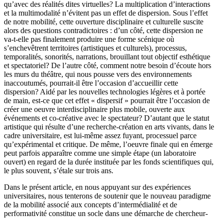
qu’avec des réalités dites virtuelles? La multiplication d’interactions
et la multimodalité n’évitent pas un effet de dispersion. Sous l’effet
de notre mobilité, cette ouverture disciplinaire et culturelle suscite
alors des questions contradictoires : d’un côté, cette dispersion ne
va-t-elle pas finalement produire une forme scénique où
s’enchevêtrent territoires (artistiques et culturels), processus,
temporalités, sonorités, narrations, brouillant tout objectif esthétique
et spectatoriel? De l’autre côté, comment notre besoin d’écoute hors
les murs du théâtre, qui nous pousse vers des environnements
inaccoutumés, pourrait-il être l’occasion d’accueillir cette
dispersion? Aidé par les nouvelles technologies légères et à portée
de main, est-ce que cet effet « dispersif » pourrait être l’occasion de
créer une oeuvre interdisciplinaire plus mobile, ouverte aux
événements et co-créative avec le spectateur? D’autant que le statut
artistique qui résulte d’une recherche-création en arts vivants, dans le
cadre universitaire, est lui-même assez fuyant, processuel parce
qu’expérimental et critique. De même, l’oeuvre finale qui en émerge
peut parfois apparaître comme une simple étape (un laboratoire
ouvert) en regard de la durée instituée par les fonds scientifiques qui,
le plus souvent, s’étale sur trois ans.
Dans le présent article, en nous appuyant sur des expériences
universitaires, nous tenterons de soutenir que le nouveau paradigme
de la mobilité associé aux concepts d’intermédialité et de
performativité constitue un socle dans une démarche de chercheur-