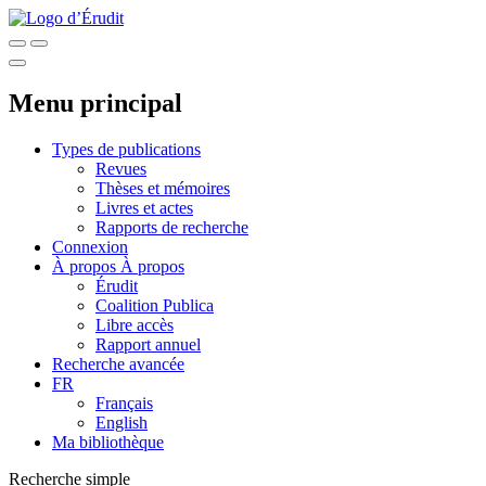
Menu principal
Types de publications
Revues
Thèses et mémoires
Livres et actes
Rapports de recherche
Connexion
À propos
À propos
Érudit
Coalition Publica
Libre accès
Rapport annuel
Recherche avancée
FR
Français
English
Ma bibliothèque
Recherche simple