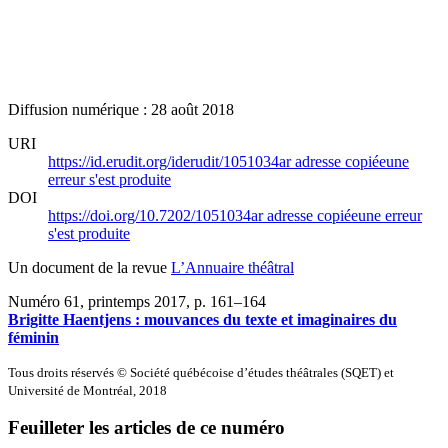
Diffusion numérique : 28 août 2018
URI
https://id.erudit.org/iderudit/1051034ar
adresse copiée
une
erreur s'est produite
DOI
https://doi.org/10.7202/1051034ar
adresse copiée
une erreur
s'est produite
Un document de la revue
L’Annuaire théâtral
Numéro 61, printemps 2017
, p. 161–164
Brigitte Haentjens : mouvances du texte et imaginaires du
féminin
Tous droits réservés © Société québécoise d’études théâtrales (SQET) et
Université de Montréal, 2018
Feuilleter les articles de ce numéro