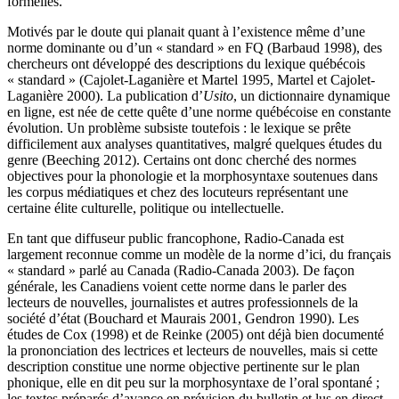
formelles.
Motivés par le doute qui planait quant à l’existence même d’une
norme dominante ou d’un « standard » en FQ (Barbaud 1998), des
chercheurs ont développé des descriptions du lexique québécois
« standard » (Cajolet-Laganière et Martel 1995, Martel et Cajolet-
Laganière 2000). La publication d’
Usito
, un dictionnaire dynamique
en ligne, est née de cette quête d’une norme québécoise en constante
évolution. Un problème subsiste toutefois : le lexique se prête
difficilement aux analyses quantitatives, malgré quelques études du
genre (Beeching 2012). Certains ont donc cherché des normes
objectives pour la phonologie et la morphosyntaxe soutenues dans
les corpus médiatiques et chez des locuteurs représentant une
certaine élite culturelle, politique ou intellectuelle.
En tant que diffuseur public francophone, Radio-Canada est
largement reconnue comme un modèle de la norme d’ici, du français
« standard » parlé au Canada (Radio-Canada 2003). De façon
générale, les Canadiens voient cette norme dans le parler des
lecteurs de nouvelles, journalistes et autres professionnels de la
société d’état (Bouchard et Maurais 2001, Gendron 1990). Les
études de Cox (1998) et de Reinke (2005) ont déjà bien documenté
la prononciation des lectrices et lecteurs de nouvelles, mais si cette
description constitue une norme objective pertinente sur le plan
phonique, elle en dit peu sur la morphosyntaxe de l’oral spontané ;
les textes préparés d’avance en prévision du bulletin et lus en direct