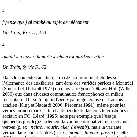
3
j’pense que j’
ai tombé
au tapis dernièrement
Un Train, Éric L., 220
4
quand il a ouvert la porte le chien
est parti
sur le lac
Un Train, Sylvie F., 62
Dans le contexte canadien, il existe bon nombre d’études sur
l’alternance des auxiliaires, tant dans des variétés parlées à Montréal
(Sankoff et Thibault 1977) ou dans la région d’Ottawa-Hull (Willis
2000) que dans diverses communautés francophones en milieu
minoritaire. Or, si l’emploi d’
avoir
paraît généralisé en français
acadien (King et Nadasdi 2000, Péronnet 1991), même pour les
verbes pronominaux, il tend à dépendre de facteurs linguistiques et
sociaux en FQ. Léard (1995) note par exemple que l’usage
québécois privilégie fortement la variante normative pour certains
verbes (p. ex.,
naître
,
mourir
,
aller, (re)venir
), mais la variante
vernaculaire pour d’autres (p. ex.,
monter
,
tomber
,
passer
). Cette