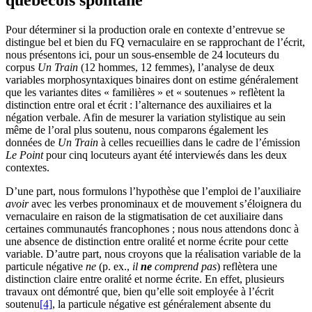
québécois spontané
Pour déterminer si la production orale en contexte d’entrevue se
distingue bel et bien du FQ vernaculaire en se rapprochant de l’écrit,
nous présentons ici, pour un sous-ensemble de 24 locuteurs du
corpus
Un Train
(12 hommes, 12 femmes), l’analyse de deux
variables morphosyntaxiques binaires dont on estime généralement
que les variantes dites « familières » et « soutenues » reflètent la
distinction entre oral et écrit : l’alternance des auxiliaires et la
négation verbale. Afin de mesurer la variation stylistique au sein
même de l’oral plus soutenu, nous comparons également les
données de
Un Train
à celles recueillies dans le cadre de l’émission
Le Point
pour cinq locuteurs ayant été interviewés dans les deux
contextes.
D’une part, nous formulons l’hypothèse que l’emploi de l’auxiliaire
avoir
avec les verbes pronominaux et de mouvement s’éloignera du
vernaculaire en raison de la stigmatisation de cet auxiliaire dans
certaines communautés francophones ; nous nous attendons donc à
une absence de distinction entre oralité et norme écrite pour cette
variable. D’autre part, nous croyons que la réalisation variable de la
particule négative
ne
(p. ex.,
il
ne
comprend
pas
) reflètera une
distinction claire entre oralité et norme écrite. En effet, plusieurs
travaux ont démontré que, bien qu’elle soit employée à l’écrit
soutenu
[4]
, la particule négative est généralement absente du