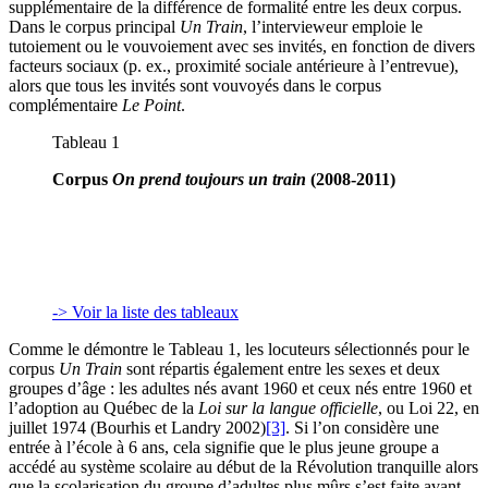
supplémentaire de la différence de formalité entre les deux corpus.
Dans le corpus principal
Un Train
, l’intervieweur emploie le
tutoiement ou le vouvoiement avec ses invités, en fonction de divers
facteurs sociaux (p. ex., proximité sociale antérieure à l’entrevue),
alors que tous les invités sont vouvoyés dans le corpus
complémentaire
Le Point
.
Tableau 1
Corpus
On prend toujours un train
(2008-2011)
-> Voir la liste des tableaux
Comme le démontre le Tableau 1, les locuteurs sélectionnés pour le
corpus
Un Train
sont répartis également entre les sexes et deux
groupes d’âge : les adultes nés avant 1960 et ceux nés entre 1960 et
l’adoption au Québec de la
Loi sur la langue officielle
, ou Loi 22, en
juillet 1974 (Bourhis et Landry 2002)
[3]
. Si l’on considère une
entrée à l’école à 6 ans, cela signifie que le plus jeune groupe a
accédé au système scolaire au début de la Révolution tranquille alors
que la scolarisation du groupe d’adultes plus mûrs s’est faite avant