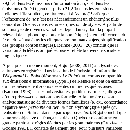
79,8 % dans les émissions d’information à 35,7 % dans les
émissions d’intérêt général, puis à 21,2 % dans les émissions
ludiques. Elle soutient, contrairement à Ashby (1984), que
l’effacement de
ne
n’est pas nécessairement un phénomène plus
courant au Québec, mais est une « question de style ». À partir de
son analyse de diverses variables dépendantes, dont la plupart
relèvent de la phonologie ou de la phonétique (p. ex., effacement du
/l/ ou du schwa dans les clitiques pronominaux sujets, simplification
des groupes consonantiques), Reinke (2005 : 26) conclut que la
variation à la télévision québécoise « reflète la diversité sociale et
linguistique ».
À peu près au même moment, Bigot (2008, 2011) analysait des
entrevues enregistrées dans le cadre de l’émission d’information
Téléjournal Le Point
(désormais
Le Point
), un corpus comparable
aux émissions d’information (Type 1) de Reinke et dont on estime
qu’il représente le discours des élites culturelles québécoises
(Barbaud 1998) — des universitaires, politiciens, artistes, dirigeants
d’entreprises—en situation plus formelle. À la lumière de son
analyse statistique de diverses formes familières (p. ex., concordance
négative avec
personne
ou
rien
, /l/ non étymologique après
ça
,
réalisation du /t/ final dans le participe passé
fait
), Bigot conclut que
la norme objective du français parlé au Québec se conforme en
grande partie aux règles décrites par les grammairiens (Grevisse et
Goosse 1993). Il constate également que, pour plusieurs variables