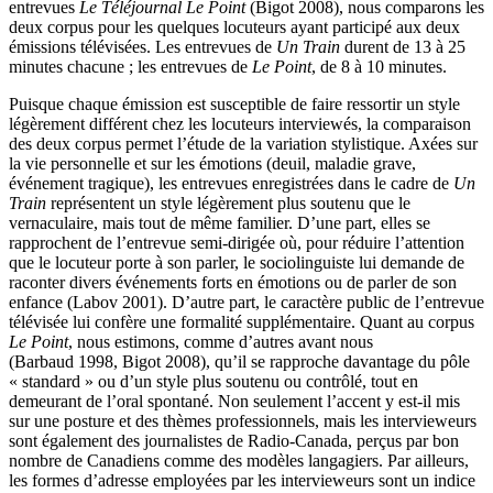
entrevues
Le Téléjournal Le Point
(Bigot 2008), nous comparons les
deux corpus pour les quelques locuteurs ayant participé aux deux
émissions télévisées. Les entrevues de
Un Train
durent de 13 à 25
minutes chacune ; les entrevues de
Le Point
, de 8 à 10 minutes.
Puisque chaque émission est susceptible de faire ressortir un style
légèrement différent chez les locuteurs interviewés, la comparaison
des deux corpus permet l’étude de la variation stylistique. Axées sur
la vie personnelle et sur les émotions (deuil, maladie grave,
événement tragique), les entrevues enregistrées dans le cadre de
Un
Train
représentent un style légèrement plus soutenu que le
vernaculaire, mais tout de même familier. D’une part, elles se
rapprochent de l’entrevue semi-dirigée où, pour réduire l’attention
que le locuteur porte à son parler, le sociolinguiste lui demande de
raconter divers événements forts en émotions ou de parler de son
enfance (Labov 2001). D’autre part, le caractère public de l’entrevue
télévisée lui confère une formalité supplémentaire. Quant au corpus
Le Point
, nous estimons, comme d’autres avant nous
(Barbaud 1998, Bigot 2008), qu’il se rapproche davantage du pôle
« standard » ou d’un style plus soutenu ou contrôlé, tout en
demeurant de l’oral spontané. Non seulement l’accent y est-il mis
sur une posture et des thèmes professionnels, mais les intervieweurs
sont également des journalistes de Radio-Canada, perçus par bon
nombre de Canadiens comme des modèles langagiers. Par ailleurs,
les formes d’adresse employées par les intervieweurs sont un indice