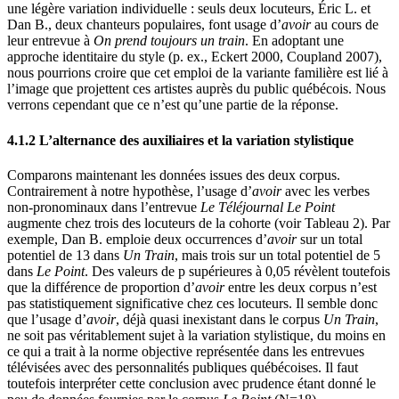
une légère variation individuelle : seuls deux locuteurs, Éric L. et
Dan B., deux chanteurs populaires, font usage d’
avoir
au cours de
leur entrevue à
On prend toujours un train
. En adoptant une
approche identitaire du style (p. ex., Eckert 2000, Coupland 2007),
nous pourrions croire que cet emploi de la variante familière est lié à
l’image que projettent ces artistes auprès du public québécois. Nous
verrons cependant que ce n’est qu’une partie de la réponse.
4.1.2 L’alternance des auxiliaires et la variation stylistique
Comparons maintenant les données issues des deux corpus.
Contrairement à notre hypothèse, l’usage d’
avoir
avec les verbes
non-pronominaux dans l’entrevue
Le Téléjournal Le Point
augmente chez trois des locuteurs de la cohorte (voir Tableau 2). Par
exemple, Dan B. emploie deux occurrences d’
avoir
sur un total
potentiel de 13 dans
Un Train
, mais trois sur un total potentiel de 5
dans
Le Point
. Des valeurs de p supérieures à 0,05 révèlent toutefois
que la différence de proportion d’
avoir
entre les deux corpus n’est
pas statistiquement significative chez ces locuteurs. Il semble donc
que l’usage d’
avoir
, déjà quasi inexistant dans le corpus
Un Train
,
ne soit pas véritablement sujet à la variation stylistique, du moins en
ce qui a trait à la norme objective représentée dans les entrevues
télévisées avec des personnalités publiques québécoises. Il faut
toutefois interpréter cette conclusion avec prudence étant donné le