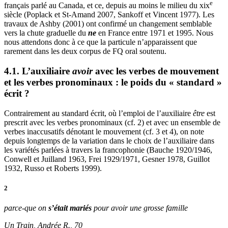
e
français parlé au Canada, et ce, depuis au moins le milieu du
xix
siècle (Poplack et St-Amand 2007, Sankoff et Vincent 1977). Les
travaux de Ashby (2001) ont confirmé un changement semblable
vers la chute graduelle du
ne
en France entre 1971 et 1995. Nous
nous attendons donc à ce que la particule n’apparaissent que
rarement dans les deux corpus de FQ oral soutenu.
4.1. L’auxiliaire
avoir
avec les verbes de mouvement
et les verbes pronominaux : le poids du « standard »
écrit ?
Contrairement au standard écrit, où l’emploi de l’auxiliaire
être
est
prescrit avec les verbes pronominaux (cf. 2) et avec un ensemble de
verbes inaccusatifs dénotant le mouvement (cf. 3 et 4), on note
depuis longtemps de la variation dans le choix de l’auxiliaire dans
les variétés parlées à travers la francophonie (Bauche 1920/1946,
Conwell et Juilland 1963, Frei 1929/1971, Gesner 1978, Guillot
1932, Russo et Roberts 1999).
2
parce-que on
s’était mariés
pour avoir une grosse famille
Un Train, Andrée R., 70