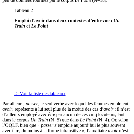
peu de données fournies par le corpus
Le Point
(N=18).
Tableau 2
Emploi d’avoir dans deux contextes d’entrevue :
Un
Train
et
Le Point
-> Voir la liste des tableaux
Par ailleurs,
passer
, le seul verbe avec lequel les femmes emploient
avoir
, représente à lui seul plus de la moitié des cas d’
avoir
; il n’est
d’ailleurs employé avec
être
par aucun de ces cinq locuteurs, tant
dans le corpus
Un Train
(N=5) que dans
Le Point
(N=4). Or, selon
l’OQLF, bien que «
passer
s’emploie aujourd’hui le plus souvent
avec être, du moins à la forme intransitive », l’auxiliaire
avoir
n’est