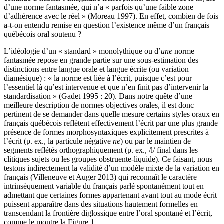
d’une norme fantasmée, qui n’a « parfois qu’une faible zone
d’adhérence avec le réel » (Moreau 1997). En effet, combien de fois
a-t-on entendu remise en question l’existence même d’un français
québécois oral soutenu ?
L’idéologie d’un « standard » monolythique ou d’
une
norme
fantasmée repose en grande partie sur une sous-estimation des
distinctions entre langue orale et langue écrite (ou variation
diamésique) : « la norme est liée à l’écrit, puisque c’est pour
l’essentiel là qu’est intervenue et que n’en finit pas d’intervenir la
standardisation » (Gadet 1995 : 20). Dans notre quête d’une
meilleure description de normes objectives orales, il est donc
pertinent de se demander dans quelle mesure certains styles oraux en
français québécois reflètent effectivement l’écrit par une plus grande
présence de formes morphosyntaxiques explicitement prescrites à
l’écrit (p. ex., la particule négative
ne
) ou par le maintien de
segments reflétés orthographiquement (p. ex., /l/ final dans les
clitiques sujets ou les groupes obstruente-liquide). Ce faisant, nous
testons indirectement la validité d’un modèle mixte de la variation en
français (Villeneuve et Auger 2013) qui reconnaît le caractère
intrinsèquement variable du français parlé spontanément tout en
admettant que certaines formes appartenant avant tout au mode écrit
puissent apparaître dans des situations hautement formelles en
transcendant la frontière diglossique entre l’oral spontané et l’écrit,
comme le montre la Figure 1.