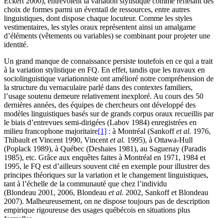
Eckert 2000), entrevoient la variation stylistique comme reflétant des
choix de formes parmi un éventail de ressources, entre autres
linguistiques, dont dispose chaque locuteur. Comme les styles
vestimentaires, les styles oraux représentent ainsi un amalgame
d’éléments (vêtements ou variables) se combinant pour projeter une
identité.
Un grand manque de connaissance persiste toutefois en ce qui a trait
à la variation stylistique en FQ. En effet, tandis que les travaux en
sociolinguistique variationniste ont amélioré notre compréhension de
la structure du vernaculaire parlé dans des contextes familiers,
l’usage soutenu demeure relativement inexploré. Au cours des 50
dernières années, des équipes de chercheurs ont développé des
modèles linguistiques basés sur de grands corpus oraux recueillis par
le biais d’entrevues semi-dirigées (Labov 1984) enregistrées en
milieu francophone majoritaire
[1]
: à Montréal (Sankoff
et al.
1976,
Thibault et Vincent 1990, Vincent
et al.
1995), à Ottawa-Hull
(Poplack 1989), à Québec (Deshaies 1981), au Saguenay (Paradis
1985), etc. Grâce aux enquêtes faites à Montréal en 1971, 1984 et
1995, le FQ est d’ailleurs souvent cité en exemple pour illustrer des
principes théoriques sur la variation et le changement linguistiques,
tant à l’échelle de la communauté que chez l’individu
(Blondeau 2001, 2006, Blondeau
et al.
2002, Sankoff et Blondeau
2007). Malheureusement, on ne dispose toujours pas de description
empirique rigoureuse des usages québécois en situations plus