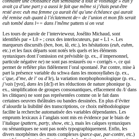
connaître une croissance euh semblable à tout le voisinage » euh y
avait ça d’une part y a aussi le fait que même si j’étais peut-être
resté avec euh ma femme ça aurait été qu’une échéance qui aurait
été remise euh quant à l’éclatement de= de l’union et mon fils serait
euh tombé dans l== dans l’même
pattern
si on veut
Les tours de parole de l’intervieweur, Josélito Michaud, sont
identifiés par « L0 » ; ceux des interlocuteurs, par « L1 ». Les
marqueurs discursifs (
ben
,
bon
,
là
, etc.), les hésitations (
euh
,
euhm
,
etc.) et les faux départs sont notés tels quels et les éléments
syntaxiques dont l’omission est prévisible (p. ex.,
il
impersonnel,
particule négative
ne
) ne sont pas restaurés ou « corrigés », ce qui
permet de refléter plus fidèlement l’oral spontané. Par contre, mise à
part la présence variable du schwa dans les monosyllabes (p. ex.,
c’que
,
d’me
,
de l’
ou
d’le
), la variation morphophonologique (p. ex.,
j’vais
[ʒvɑ],
dans les
[dɛ̃]) et les réductions de nature phonique (p.
ex., simplification de groupes consonantiques, effacement du /l/ dans
les clitiques) ne sont pas représentées comme on le fait dans
certaines oeuvres théâtrales ou bandes dessinées. En plus d’éviter
d’alourdir la lisibilité des transcriptions, ce choix méthodologique
facilite la recherche automatisée des variables dépendantes. Les
emprunts lexicaux à l’anglais sont mis en évidence par le biais de
l’italique (
pattern
,
party
,
show
, etc.), mais les calques syntaxiques
ou sémantiques ne sont pas notés typographiquement. Enfin, les
divers morphèmes des mots complexes (
parce-que
,
par-contre
, etc.)