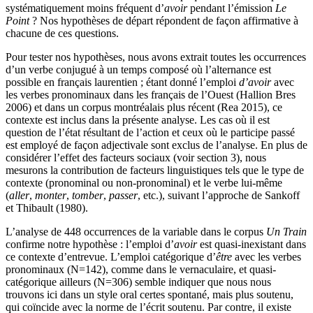
systématiquement moins fréquent d’
avoir
pendant l’émission
Le
Point
? Nos hypothèses de départ répondent de façon affirmative à
chacune de ces questions.
Pour tester nos hypothèses, nous avons extrait toutes les occurrences
d’un verbe conjugué à un temps composé où l’alternance est
possible en français laurentien ; étant donné l’emploi
d’avoir
avec
les verbes pronominaux dans les français de l’Ouest (Hallion Bres
2006) et dans un corpus montréalais plus récent (Rea 2015), ce
contexte est inclus dans la présente analyse. Les cas où il est
question de l’état résultant de l’action et ceux où le participe passé
est employé de façon adjectivale sont exclus de l’analyse. En plus de
considérer l’effet des facteurs sociaux (voir section 3), nous
mesurons la contribution de facteurs linguistiques tels que le type de
contexte (pronominal ou non-pronominal) et le verbe lui-même
(
aller
,
monter
,
tomber
,
passer
, etc.), suivant l’approche de Sankoff
et Thibault (1980).
L’analyse de 448 occurrences de la variable dans le corpus
Un Train
confirme notre hypothèse : l’emploi d’
avoir
est quasi-inexistant dans
ce contexte d’entrevue. L’emploi catégorique d’
être
avec les verbes
pronominaux (N=142), comme dans le vernaculaire, et quasi-
catégorique ailleurs (N=306) semble indiquer que nous nous
trouvons ici dans un style oral certes spontané, mais plus soutenu,
qui coïncide avec la norme de l’écrit soutenu. Par contre, il existe