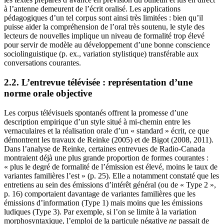
à l’antenne demeurent de l’écrit oralisé. Les applications
pédagogiques d’un tel corpus sont ainsi très limitées : bien qu’il
puisse aider la compréhension de l’oral très soutenu, le style des
lecteurs de nouvelles implique un niveau de formalité trop élevé
pour servir de modèle au développement d’une bonne conscience
sociolinguistique (p. ex., variation stylistique) transférable aux
conversations courantes.
2.2. L’entrevue télévisée : représentation d’une
norme orale objective
Les corpus télévisuels spontanés offrent la promesse d’une
description empirique d’un style situé à mi-chemin entre les
vernaculaires et la réalisation orale d’un « standard » écrit, ce que
démontrent les travaux de Reinke (2005) et de Bigot (2008, 2011).
Dans l’analyse de Reinke, certaines entrevues de Radio-Canada
montraient déjà une plus grande proportion de formes courantes :
« plus le degré de formalité de l’émission est élevé, moins le taux de
variantes familières l’est » (p. 25). Elle a notamment constaté que les
entretiens au sein des émissions d’intérêt général (ou de « Type 2 »,
p. 16) comportaient davantage de variantes familières que les
émissions d’information (Type 1) mais moins que les émissions
ludiques (Type 3). Par exemple, si l’on se limite à la variation
morphosyntaxique, l’emploi de la particule négative
ne
passait de