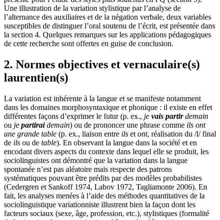
Une illustration de la variation stylistique par l’analyse de
l’alternance des auxiliaires et de la négation verbale, deux variables
susceptibles de distinguer l’oral soutenu de l’écrit, est présentée dans
la section 4. Quelques remarques sur les applications pédagogiques
de cette recherche sont offertes en guise de conclusion.
2. Normes objectives et vernaculaire(s)
laurentien(s)
La variation est inhérente à la langue et se manifeste notamment
dans les domaines morphosyntaxique et phonique : il existe en effet
différentes façons d’exprimer le futur (p. ex.,
je
vais partir
demain
ou
je
partirai
demain
) ou de prononcer une phrase comme
ils ont
une grande table
(p. ex., liaison entre
ils
et
ont
, réalisation du /l/ final
de
ils
ou de
table
). En observant la langue dans la société et en
encodant divers aspects du contexte dans lequel elle se produit, les
sociolinguistes ont démontré que la variation dans la langue
spontanée n’est pas aléatoire mais respecte des patrons
systématiques pouvant être prédits par des modèles probabilistes
(Cedergren et Sankoff 1974, Labov 1972, Tagliamonte 2006). En
fait, les analyses menées à l’aide des méthodes quantitatives de la
sociolinguistique variationniste illustrent bien la façon dont les
facteurs sociaux (sexe, âge, profession, etc.), stylistiques (formalité