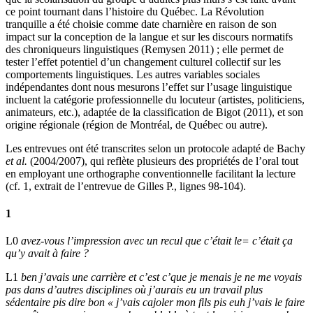
ce point tournant dans l’histoire du Québec. La Révolution
tranquille a été choisie comme date charnière en raison de son
impact sur la conception de la langue et sur les discours normatifs
des chroniqueurs linguistiques (Remysen 2011) ; elle permet de
tester l’effet potentiel d’un changement culturel collectif sur les
comportements linguistiques. Les autres variables sociales
indépendantes dont nous mesurons l’effet sur l’usage linguistique
incluent la catégorie professionnelle du locuteur (artistes, politiciens,
animateurs, etc.), adaptée de la classification de Bigot (2011), et son
origine régionale (région de Montréal, de Québec ou autre).
Les entrevues ont été transcrites selon un protocole adapté de Bachy
et al.
(2004/2007), qui reflète plusieurs des propriétés de l’oral tout
en employant une orthographe conventionnelle facilitant la lecture
(cf. 1, extrait de l’entrevue de Gilles P., lignes 98-104).
1
L0
avez-vous l’impression avec un recul que c’était le= c’était ça
qu’y avait à faire ?
L1
ben j’avais une carrière et c’est c’que je menais je ne me voyais
pas dans d’autres disciplines o
ù
j’aurais eu un travail plus
sédentaire pis dire bon « j’vais cajoler mon fils pis euh j’vais le faire