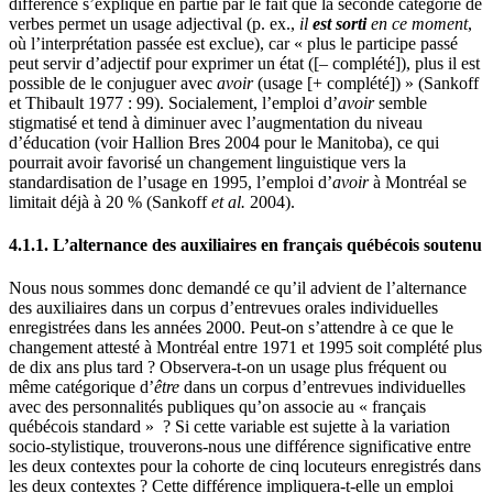
différence s’explique en partie par le fait que la seconde catégorie de
verbes permet un usage adjectival (p. ex.,
il
est sorti
en ce moment
,
où l’interprétation passée est exclue), car « plus le participe passé
peut servir d’adjectif pour exprimer un état ([– complété]), plus il est
possible de le conjuguer avec
avoir
(usage [+ complété]) » (Sankoff
et Thibault 1977 : 99). Socialement, l’emploi d’
avoir
semble
stigmatisé et tend à diminuer avec l’augmentation du niveau
d’éducation (voir Hallion Bres 2004 pour le Manitoba), ce qui
pourrait avoir favorisé un changement linguistique vers la
standardisation de l’usage en 1995, l’emploi d’
avoir
à Montréal se
limitait déjà à 20 % (Sankoff
et al.
2004).
4.1.1. L’alternance des auxiliaires en français québécois soutenu
Nous nous sommes donc demandé ce qu’il advient de l’alternance
des auxiliaires dans un corpus d’entrevues orales individuelles
enregistrées dans les années 2000. Peut-on s’attendre à ce que le
changement attesté à Montréal entre 1971 et 1995 soit complété plus
de dix ans plus tard ? Observera-t-on un usage plus fréquent ou
même catégorique d’
être
dans un corpus d’entrevues individuelles
avec des personnalités publiques qu’on associe au « français
québécois standard » ? Si cette variable est sujette à la variation
socio-stylistique, trouverons-nous une différence significative entre
les deux contextes pour la cohorte de cinq locuteurs enregistrés dans
les deux contextes ? Cette différence impliquera-t-elle un emploi