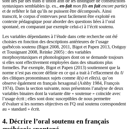
sont liés par des traits d’union afin de les distinguer de constructions
syntaxiques semblables (p. ex.,
en-fait
mon fils
en fait
encore partie
)
et de refléter le fait qu’ils ne puissent être décomposés. Ainsi
transcrit, le corpus d’entrevues peut facilement être exploité en
contexte pédagogique pour aborder des questions liées à l’oral
spontané, en comparant par exemple celui-ci à l’écrit soutenu.
Les variables dépendantes à l’étude dans cette recherche ont été
choisies en fonction des descriptions antérieures de l’usage
québécois soutenu (Bigot 2008, 2011, Bigot et Papen 2013, Ostiguy
et Tousignant 2008, Reinke 2005) : des variables
morphosyntaxiques et phonologiques dont on se demande toujours
si elles sont effectivement employées dans des situations plus
formelles. Par exemple, Bigot et Papen (2013) soutiennent que la
norme n’est pas encore définie en ce qui a trait à l’effacement du /l/
des clitiques pronominaux sujets comme
il(s)
et
elle(s)
, qu’on
observe également en français hexagonal (Ashby 1984, François
1974). Dans la section suivante, nous présentons l’analyse de deux
variables binaires dont la variante dite « soutenue » coïncide avec
l’usage écrit ; elles sont donc susceptibles de nous permettre
d’évaluer si les normes objectives en FQ oral soutenu correspondent
au « standard » écrit.
4. Décrire l’oral soutenu en français