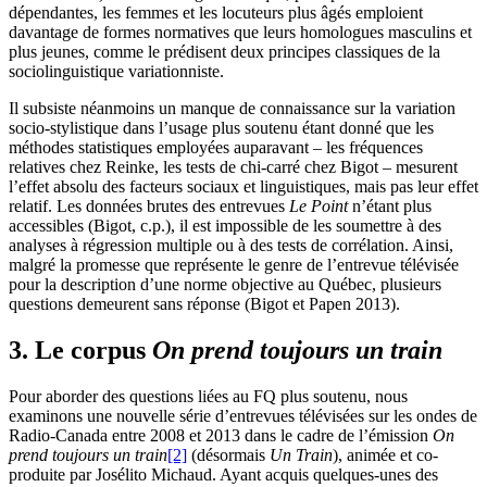
dépendantes, les femmes et les locuteurs plus âgés emploient
davantage de formes normatives que leurs homologues masculins et
plus jeunes, comme le prédisent deux principes classiques de la
sociolinguistique variationniste.
Il subsiste néanmoins un manque de connaissance sur la variation
socio-stylistique dans l’usage plus soutenu étant donné que les
méthodes statistiques employées auparavant – les fréquences
relatives chez Reinke, les tests de chi-carré chez Bigot – mesurent
l’effet absolu des facteurs sociaux et linguistiques, mais pas leur effet
relatif. Les données brutes des entrevues
Le Point
n’étant plus
accessibles (Bigot, c.p.), il est impossible de les soumettre à des
analyses à régression multiple ou à des tests de corrélation. Ainsi,
malgré la promesse que représente le genre de l’entrevue télévisée
pour la description d’une norme objective au Québec, plusieurs
questions demeurent sans réponse (Bigot et Papen 2013).
3. Le corpus
On prend toujours un train
Pour aborder des questions liées au FQ plus soutenu, nous
examinons une nouvelle série d’entrevues télévisées sur les ondes de
Radio-Canada entre 2008 et 2013 dans le cadre de l’émission
On
prend toujours un train
[2]
(désormais
Un Train
), animée et co-
produite par Josélito Michaud. Ayant acquis quelques-unes des