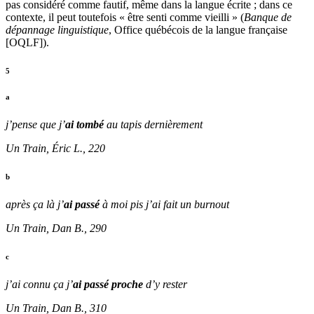
pas considéré comme fautif, même dans la langue écrite ; dans ce
contexte, il peut toutefois « être senti comme vieilli » (
Banque de
dépannage linguistique
, Office québécois de la langue française
[OQLF]).
5
a
j’pense que j’
ai tombé
au tapis dernièrement
Un Train, Éric L., 220
b
après ça là j’
ai passé
à moi pis j’ai fait un burnout
Un Train, Dan B., 290
c
j’ai connu ça j’
ai passé proche
d’y rester
Un Train, Dan B., 310