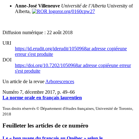
Anne-José Villeneuve
Université de l’Alberta
University of
Alberta,
ror.org/0160cpw27
Diffusion numérique : 22 août 2018
URI
https://id.erudit.org/iderudit/1050968ar
adresse copiée
une
erreur s'est produite
DOI
https://doi.org/10.7202/1050968ar
adresse copiée
une erreur
s'est produite
Un article de la revue
Arborescences
Numéro 7, décembre 2017
, p. 49–66
La norme orale en français laurentien
Tous droits réservés © Département d'études françaises, Université de Toronto,
2018
Feuilleter les articles de ce numéro
Le « bon usage du français au Québec » selon le