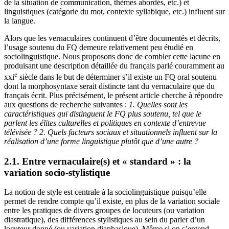
de la situation de communication, thèmes abordés, etc.) et
linguistiques (catégorie du mot, contexte syllabique, etc.) influent sur
la langue.
Alors que les vernaculaires continuent d’être documentés et décrits,
l’usage soutenu du FQ demeure relativement peu étudié en
sociolinguistique. Nous proposons donc de combler cette lacune en
produisant une description détaillée du français parlé couramment au
e
xxi
siècle dans le but de déterminer s’il existe un FQ oral soutenu
dont la morphosyntaxe serait distincte tant du vernaculaire que du
français écrit. Plus précisément, le présent article cherche à répondre
aux questions de recherche suivantes :
1. Quelles sont les
caractéristiques qui distinguent le FQ plus soutenu, tel que le
parlent les élites culturelles et politiques en contexte d’entrevue
télévisée ? 2. Quels facteurs sociaux et situationnels influent sur la
réalisation d’une forme linguistique plutôt que d’une autre ?
2.1. Entre vernaculaire(s) et « standard » : la
variation socio-stylistique
La notion de style est centrale à la sociolinguistique puisqu’elle
permet de rendre compte qu’il existe, en plus de la variation sociale
entre les pratiques de divers groupes de locuteurs (ou variation
diastratique), des différences stylistiques au sein du parler d’un
locuteur donné (ou variation diaphasique). Même si on s’entend