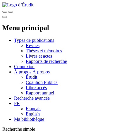
Menu principal
Types de publications
Revues
Thèses et mémoires
Livres et actes
Rapports de recherche
Connexion
À propos
À propos
Érudit
Coalition Publica
Libre accès
Rapport annuel
Recherche avancée
FR
Français
English
Ma bibliothèque
Recherche simple