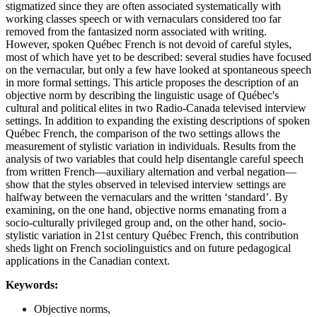
stigmatized since they are often associated systematically with
working classes speech or with vernaculars considered too far
removed from the fantasized norm associated with writing.
However, spoken Québec French is not devoid of careful styles,
most of which have yet to be described: several studies have focused
on the vernacular, but only a few have looked at spontaneous speech
in more formal settings. This article proposes the description of an
objective norm by describing the linguistic usage of Québec's
cultural and political elites in two Radio-Canada televised interview
settings. In addition to expanding the existing descriptions of spoken
Québec French, the comparison of the two settings allows the
measurement of stylistic variation in individuals. Results from the
analysis of two variables that could help disentangle careful speech
from written French—auxiliary alternation and verbal negation—
show that the styles observed in televised interview settings are
halfway between the vernaculars and the written ‘standard’. By
examining, on the one hand, objective norms emanating from a
socio-culturally privileged group and, on the other hand, socio-
stylistic variation in 21st century Québec French, this contribution
sheds light on French sociolinguistics and on future pedagogical
applications in the Canadian context.
Keywords:
Objective norms,