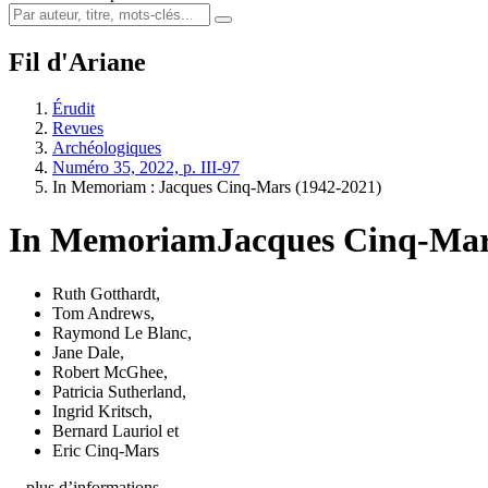
Fil d'Ariane
Érudit
Revues
Archéologiques
Numéro 35, 2022, p. III-97
In Memoriam :
J
acques Cinq-Mars (1942-2021)
In Memoriam
J
acques Cinq-Mar
Ruth Gotthardt
,
Tom Andrews
,
Raymond Le Blanc
,
Jane Dale
,
Robert McGhee
,
Patricia Sutherland
,
Ingrid Kritsch
,
Bernard Lauriol
et
Eric Cinq-Mars
…plus d’informations