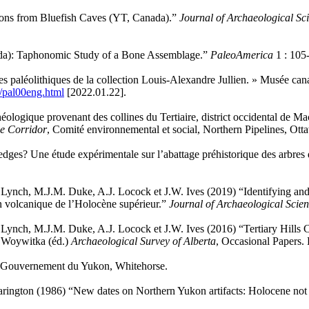
ions from Bluefish Caves (YT, Canada).”
Journal of Archaeological Sc
nada): Taphonomic Study of a Bone Assemblage.”
PaleoAmerica
1 : 105
nes paléolithiques de la collection Louis-Alexandre Jullien. » Musée cana
/pal00eng.html
[2022.01.22].
éologique provenant des collines du Tertiaire, district occidental de M
ie Corridor
, Comité environnemental et social, Northern Pipelines, Ot
ges? Une étude expérimentale sur l’abattage préhistorique des arbres
.
Lynch
, M.J.M.
Duke
, A.J.
Locock
et J.W.
Ives
(2019) “Identifying an
on volcanique de l’Holocène supérieur.”
Journal of Archaeological Scie
.
Lynch
, M.J.M.
Duke
, A.J.
Locock
et J.W.
Ives
(2016) “Tertiary Hills C
. Woywitka (éd.)
Archaeological Survey of Alberta
, Occasional Papers.
.” Gouvernement du Yukon, Whitehorse.
rington
(1986) “New dates on Northern Yukon artifacts: Holocene not