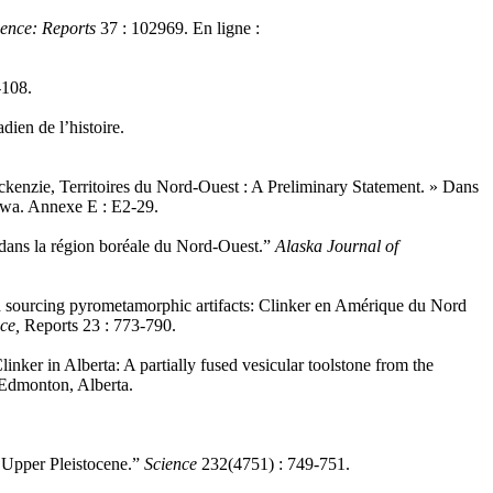
ience: Reports
37 : 102969. En ligne :
-108.
dien de l’histoire.
ackenzie, Territoires du Nord-Ouest : A Preliminary Statement. » Dans
tawa. Annexe E : E2-29.
 dans la région boréale du Nord-Ouest.”
Alaska Journal of
d sourcing pyrometamorphic artifacts: Clinker en Amérique du Nord
nce,
Reports
23 : 773-790.
linker in Alberta: A partially fused vesicular toolstone from the
 Edmonton, Alberta.
 Upper Pleistocene.”
Science
232(4751) : 749-751.