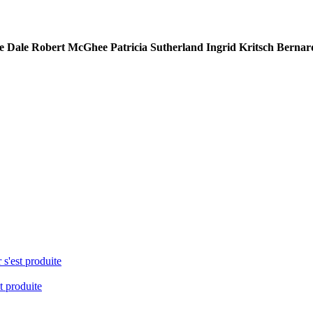
e Dale
Robert McGhee
Patricia Sutherland
Ingrid Kritsch
Bernar
 s'est produite
t produite