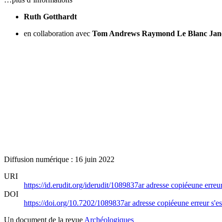
Ruth Gotthardt
en collaboration avec
Tom Andrews
Raymond Le Blanc
Jan
Diffusion numérique : 16 juin 2022
URI
https://id.erudit.org/iderudit/1089837ar
adresse copiée
une erreur
DOI
https://doi.org/10.7202/1089837ar
adresse copiée
une erreur s'es
Un document de la revue
Archéologiques