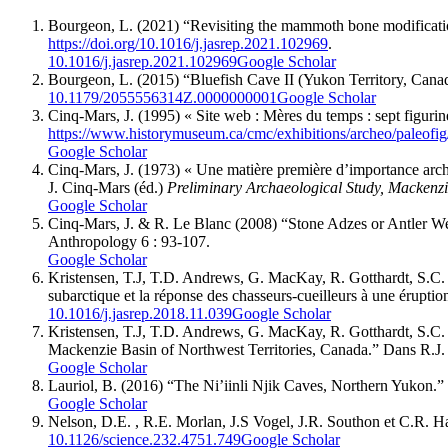
Bourgeon
, L. (2021) “Revisiting the mammoth bone modificat
https://doi.org/10.1016/j.jasrep.2021.102969
.
10.1016/j.jasrep.2021.102969
Google Scholar
Bourgeon
, L. (2015) “Bluefish Cave II (Yukon Territory, Ca
10.1179/2055556314Z.0000000001
Google Scholar
Cinq-Mars
, J. (1995) « Site web : Mères du temps : sept figuri
https://www.historymuseum.ca/cmc/exhibitions/archeo/paleofig
Google Scholar
Cinq-Mars
, J. (1973) « Une matière première d’importance arch
J. Cinq-Mars (éd.)
Preliminary Archaeological Study, Mackenz
Google Scholar
Cinq-Mars, J. & R. Le Blanc
(2008) “Stone Adzes or Antler Wed
Anthropology
6 : 93-107.
Google Scholar
Kristensen
, T.J, T.D.
Andrews
, G.
MacKay
, R.
Gotthardt
, S.C
subarctique et la réponse des chasseurs-cueilleurs à une érupti
10.1016/j.jasrep.2018.11.039
Google Scholar
Kristensen
, T.J, T.D.
Andrews
, G.
MacKay
, R.
Gotthardt
, S.C
Mackenzie Basin of Northwest Territories, Canada.” Dans R.J
Google Scholar
Lauriol
, B. (2016) “The Ni’iinli Njik Caves, Northern Yukon
Google Scholar
Nelson
, D.E. , R.E.
Morlan
, J.S
Vogel
, J.R.
Southon
et C.R.
Ha
10.1126/science.232.4751.749
Google Scholar