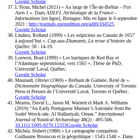
Google Scholar
L’Hour,
Michel (2021) « Au large de l’Île-de-Bréhat –
Pen
Azen 1 »
. Dans
ADLFI. Archéologie de la France -
Informations
[en ligne], Bretagne. Mis en ligne le 6 septembre
2021 :
http://journals.openedition.org/adlfi/104525
.
Google Scholar
Litalien
, Rolland (1999) « Les sulpiciens au Canada de 1657
à aujourd’hui ».
Cap-aux-Diamants, La revue d’histoire du
Québec
58 : 14-19.
Google Scholar
Loewen
, Brad (1999) « Les barriques de Red Bay et
l’Atlantique septentrional, vers 1565 ». Thèse de PhD,
Université Laval, Québec.
Google Scholar
Maurault
, Olivier (1969) « Bréhant de Galinée, René de ».
Dictionnaire biographique du Canada
. University of Toronto
Press et Presses de l’Université Laval, Toronto et Québec.
Google Scholar
Mearns
, David L., Jason M.
Warnett
et Mark A.
Williams
(2019) “An Early Portuguese Mariner’s Astrolabe from the
Sodré Wreck-site, Al Hallaniyah, Oman.”
International
Journal of Nautical Archaeology
48(2) : 495-506.
10.1111/1095-9270.12353
Google Scholar
Michéa
, Hubert (1988) « Le cartographe conquétois
Guillaume Brouscon et la géopolitique : 1543-1548 ». Dans