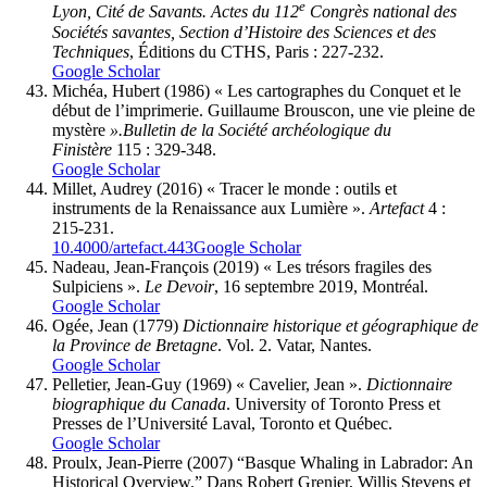
e
Lyon, Cité de Savants. Actes du 112
Congrès national des
Sociétés savantes, Section d’Histoire des Sciences et des
Techniques
, Éditions du CTHS, Paris : 227-232.
Google Scholar
Michéa
, Hubert (1986) « Les cartographes du Conquet et le
début de l’imprimerie. Guillaume Brouscon, une vie pleine de
mystère
».
Bulletin de la Société archéologique du
Finistère
115 : 329-348.
Google Scholar
Millet
, Audrey (2016) « Tracer le monde : outils et
instruments de la Renaissance aux Lumière ».
Artefact
4 :
215-231.
10.4000/artefact.443
Google Scholar
Nadeau
, Jean-François (2019) « Les trésors fragiles des
Sulpiciens ».
Le Devoir
, 16 septembre 2019, Montréal.
Google Scholar
Ogée
, Jean (1779)
Dictionnaire historique et géographique de
la Province de Bretagne
. Vol. 2. Vatar, Nantes.
Google Scholar
Pelletier
, Jean-Guy (1969) « Cavelier, Jean ».
Dictionnaire
biographique du Canada
. University of Toronto Press et
Presses de l’Université Laval, Toronto et Québec.
Google Scholar
Proulx
, Jean-Pierre (2007) “Basque Whaling in Labrador: An
Historical Overview.” Dans Robert Grenier, Willis Stevens et