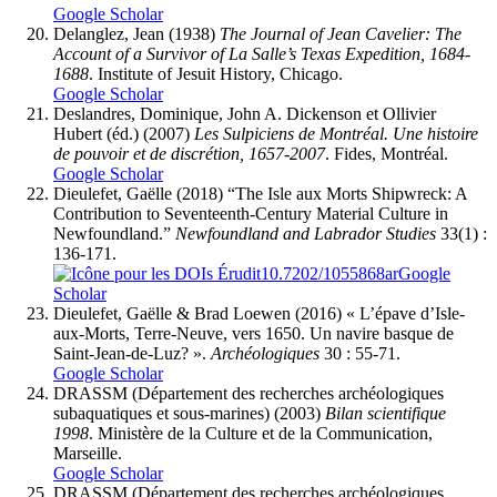
Google Scholar
Delanglez
, Jean (1938)
The Journal of Jean Cavelier: The
Account of a Survivor of La Salle’s Texas Expedition, 1684-
1688
. Institute of Jesuit History, Chicago.
Google Scholar
Deslandres
, Dominique, John A.
Dickenson
et Ollivier
Hubert
(éd.) (2007)
Les Sulpiciens de Montréal. Une histoire
de pouvoir et de discrétion, 1657-2007
. Fides, Montréal.
Google Scholar
Dieulefet
, Gaëlle (2018) “The Isle aux Morts Shipwreck: A
Contribution to Seventeenth-Century Material Culture in
Newfoundland.”
Newfoundland and Labrador Studies
33(1) :
136-171.
10.7202/1055868ar
Google
Scholar
Dieulefet
, Gaëlle & Brad
Loewen
(2016) « L’épave d’Isle-
aux-Morts, Terre-Neuve, vers 1650. Un navire basque de
Saint-Jean-de-Luz? ».
Archéologiques
30 : 55-71.
Google Scholar
DRASSM (Département des recherches archéologiques
subaquatiques et sous-marines) (2003)
Bilan scientifique
1998
. Ministère de la Culture et de la Communication,
Marseille.
Google Scholar
DRASSM (Département des recherches archéologiques