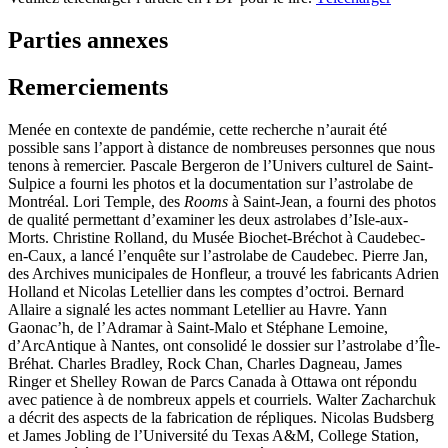
Parties annexes
Remerciements
Menée en contexte de pandémie, cette recherche n’aurait été
possible sans l’apport à distance de nombreuses personnes que nous
tenons à remercier. Pascale Bergeron de l’Univers culturel de Saint-
Sulpice a fourni les photos et la documentation sur l’astrolabe de
Montréal. Lori Temple, des
Rooms
à Saint-Jean, a fourni des photos
de qualité permettant d’examiner les deux astrolabes d’Isle-aux-
Morts. Christine Rolland, du Musée Biochet-Bréchot à Caudebec-
en-Caux, a lancé l’enquête sur l’astrolabe de Caudebec. Pierre Jan,
des Archives municipales de Honfleur, a trouvé les fabricants Adrien
Holland et Nicolas Letellier dans les comptes d’octroi. Bernard
Allaire a signalé les actes nommant Letellier au Havre. Yann
Gaonac’h, de l’Adramar à Saint-Malo et Stéphane Lemoine,
d’ArcAntique à Nantes, ont consolidé le dossier sur l’astrolabe d’Île-
Bréhat. Charles Bradley, Rock Chan, Charles Dagneau, James
Ringer et Shelley Rowan de Parcs Canada à Ottawa ont répondu
avec patience à de nombreux appels et courriels. Walter Zacharchuk
a décrit des aspects de la fabrication de répliques. Nicolas Budsberg
et James Jobling de l’Université du Texas A&M, College Station,