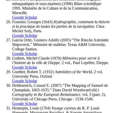
subaquatiques et sous-marines) (1996)
Bilan scientifique
1995
. Ministère de la Culture et de la Communication,
Marseille.
Google Scholar
Fournier
, Georges (1643)
Hydrographie, contenant la théorie
et la practique de toutes les parties de la navigation
. Chez
Michel Soly, Paris.
Google Scholar
Garcia Ortiz
, Gustavo Adolfo (2005) “The Rincón Astrolabe
Shipwreck.” Mémoire de maîtrise, Texas A&M University,
College Station.
Google Scholar
Guibert,
Michel Claude (1878)
Mémoires pour servir à
l’histoire de la ville de Dieppe
. 2 vol., Paul Leprêtre, Dieppe.
Google Scholar
Gunther
, Robert T. (1932)
Astrolabes of the World
, 2 vol.
University Press, Oxford.
Google Scholar
Heidenreich
, Conrad E. (2007) “The Mapping of Samuel de
Champlain, 1603-1635.” Dans David Woodward (éd.)
Cartography in the European Renaissance
, vol. 3 (part. 2),
University of Chicago Press, Chicago : 1538-1549.
Google Scholar
Hennepin
, Louis (1704)
Voyage curieux du R. P. Louis
Hennepin, Missionaire Recollect, & Notaire Apostolique
.