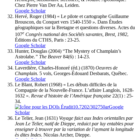
Chez Pierre Van Der Aa, Leiden.
Google Scholar
Hervé
, Roger (1984) « Le pilote et cartographe Guillaume
Brouscon, du Conquet vers 1540-1550
»
. Dans Études
géographiques sur la Bretagne et questions diverses. Actes du
e
107
Congrès national des Sociétés savantes, Brest, 1982
,
Éditions du CTHS, Paris : 23-25.
Google Scholar
Hunter
, Douglas (2004) “The Mystery of Champlain’s
Astrolabe.
” The Beaver
84(6)
: 14-23.
Google Scholar
Laverdière
, Charles-Honoré (éd.) (1870)
Oeuvres de
Champlain.
5 vols, Georges-Édouard Desbarats, Québec.
Google Scholar
Le Blant
, Robert (1968) « Les débuts difficiles de la
Compagnie de la Nouvelle-France. L’affaire Langlois, 1628-
1632 ».
Revue d’histoire de l’Amérique française
22(1) : 25-
34.
10.7202/302750ar
Google
Scholar
Le Telier
, Jean (1631)
Voyage faict aux Indes orientalles par
Jean Le Telier, natif de Dieppe, reduict par luy entables pour
enseigner à trouver par la variation de l’aymant la longitude
ès dites Indes
. Nicolas Archer, Dieppe.