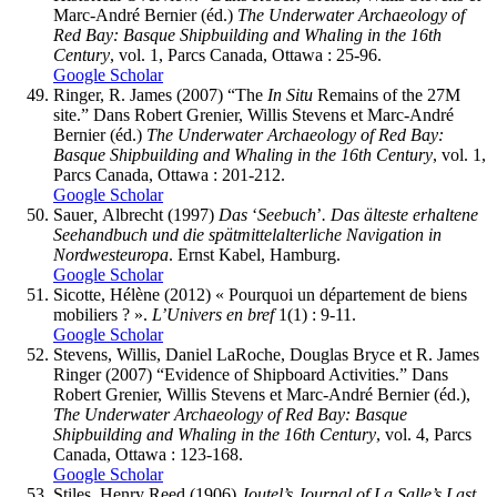
Marc-André Bernier (éd.)
The Underwater Archaeology of
Red Bay: Basque Shipbuilding and Whaling in the 16th
Century
, vol. 1, Parcs Canada, Ottawa : 25-96.
Google Scholar
Ringer
, R. James (2007) “The
In Situ
Remains of the 27M
site.” Dans Robert Grenier, Willis Stevens et Marc-André
Bernier (éd.)
The Underwater Archaeology of Red Bay:
Basque Shipbuilding and Whaling in the 16th Century
, vol. 1,
Parcs Canada, Ottawa : 201-212.
Google Scholar
Sauer
,
Albrecht (1997)
Das
‘
Seebuch
’
. Das älteste erhaltene
Seehandbuch und die spätmittelalterliche Navigation in
Nordwesteuropa
. Ernst Kabel, Hamburg.
Google Scholar
Sicotte
, Hélène (2012) « Pourquoi un département de biens
mobiliers ? ».
L’Univers en bref
1(1) : 9-11.
Google Scholar
Stevens
, Willis, Daniel
LaRoche
, Douglas
Bryce
et R. James
Ringer
(2007) “Evidence of Shipboard Activities.” Dans
Robert Grenier, Willis Stevens et Marc-André Bernier (éd.),
The Underwater Archaeology of Red Bay: Basque
Shipbuilding and Whaling in the 16th Century
, vol. 4, Parcs
Canada, Ottawa : 123-168.
Google Scholar
Stiles
, Henry Reed (1906)
Joutel’s Journal of La Salle’s Last