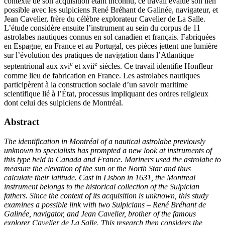
contexte de son acquisition étant inconnu, ce travail évalue son lien
possible avec les sulpiciens René Bréhant de Galinée, navigateur, et
Jean Cavelier, frère du célèbre explorateur Cavelier de La Salle.
L’étude considère ensuite l’instrument au sein du corpus de 11
astrolabes nautiques connus en sol canadien et français. Fabriquées
en Espagne, en France et au Portugal, ces pièces jettent une lumière
sur l’évolution des pratiques de navigation dans l’Atlantique
e
e
septentrional aux
xvi
et
xvii
siècles. Ce travail identifie Honfleur
comme lieu de fabrication en France. Les astrolabes nautiques
participèrent à la construction sociale d’un savoir maritime
scientifique lié à l’État, processus impliquant des ordres religieux
dont celui des sulpiciens de Montréal.
Abstract
The identification in Montréal of a nautical astrolabe previously
unknown to specialists has prompted a new look at instruments of
this type held in Canada and France. Mariners used the astrolabe to
measure the elevation of the sun or the North Star and thus
calculate their latitude. Cast in Lisbon in 1631, the Montreal
instrument belongs to the historical collection of the Sulpician
fathers. Since the context of its acquisition is unknown, this study
examines a possible link with two Sulpicians – René Bréhant de
Galinée, navigator, and Jean Cavelier, brother of the famous
explorer Cavelier de La Salle. This research then considers the