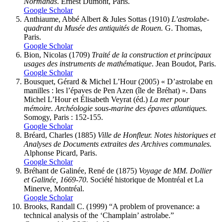
Normands
. Ernest Dumont, Paris.
Google Scholar
Anthiaume
, Abbé Albert & Jules
Sottas
(1910)
L’astrolabe-
quadrant du Musée des antiquités de Rouen.
G. Thomas,
Paris.
Google Scholar
Bion
, Nicolas (1709)
Traité de la construction et principaux
usages des instruments de mathématique
. Jean Boudot, Paris.
Google Scholar
Bousquet
, Gérard & Michel
L’Hour
(2005) « D’astrolabe en
manilles : les l’épaves de Pen Azen (île de Bréhat) ». Dans
Michel L’Hour et Élisabeth Veyrat (éd.)
La mer pour
mémoire. Archéologie sous-marine des épaves atlantiques.
Somogy, Paris : 152-155.
Google Scholar
Bréard
, Charles (1885)
Ville de Honfleur. Notes historiques et
Analyses de Documents extraites des Archives communales.
Alphonse Picard, Paris.
Google Scholar
Bréhant de Galinée
, René de (1875)
Voyage de MM. Dollier
et Galinée, 1669-70
. Société historique de Montréal et La
Minerve, Montréal.
Google Scholar
Brooks
, Randall C. (1999) “A problem of provenance: a
technical analysis of the ‘Champlain’ astrolabe.”