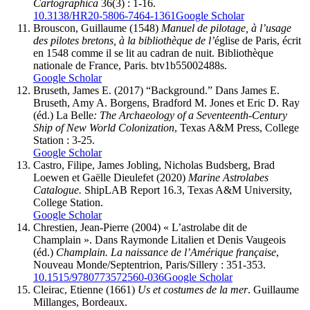
Cartographica
36(3) : 1-16.
10.3138/HR20-5806-7464-1361
Google Scholar
Brouscon
, Guillaume (1548)
Manuel de pilotage, à l’usage
des pilotes bretons, à la bibliothèque de l’
église de Paris, écrit
en 1548 comme il se lit au cadran de nuit. Bibliothèque
nationale de France, Paris. btv1b55002488s.
Google Scholar
Bruseth
, James E. (2017) “Background.” Dans James E.
Bruseth, Amy A. Borgens, Bradford M. Jones et Eric D. Ray
(éd.) La Belle
: The Archaeology of a Seventeenth-Century
Ship of New World Colonization
, Texas A&M Press, College
Station : 3-25.
Google Scholar
Castro
, Filipe, James
Jobling
, Nicholas
Budsberg
, Brad
Loewen
et Gaëlle
Dieulefet
(2020)
Marine Astrolabes
Catalogue.
ShipLAB Report 16.3, Texas A&M University,
College Station.
Google Scholar
Chrestien
, Jean-Pierre (2004) « L’astrolabe dit de
Champlain ». Dans Raymonde Litalien et Denis Vaugeois
(éd.)
Champlain. La naissance de l’Amérique française
,
Nouveau Monde/Septentrion, Paris/Sillery : 351-353.
10.1515/9780773572560-036
Google Scholar
Cleirac
, Etienne (1661)
Us et costumes de la mer
. Guillaume
Millanges, Bordeaux.