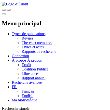
Menu principal
Types de publications
Revues
Thèses et mémoires
Livres et actes
Rapports de recherche
Connexion
À propos
À propos
Érudit
Coalition Publica
Libre accès
Rapport annuel
Recherche avancée
FR
Français
English
Ma bibliothèque
Recherche simple