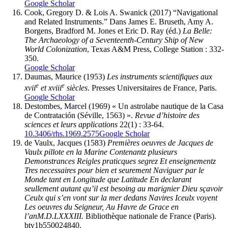
Google Scholar
Cook
, Gregory D. & Lois A.
Swanick
(2017) “Navigational
and Related Instruments.” Dans James E. Bruseth, Amy A.
Borgens, Bradford M. Jones et Eric D. Ray (éd.)
La Belle:
The Archaeology of a Seventeenth-Century Ship of New
World Colonization
, Texas A&M Press, College Station : 332-
350.
Google Scholar
Daumas
, Maurice (1953)
Les instruments scientifiques aux
e
e
xvii
et
xviii
siècles
. Presses Universitaires de France, Paris.
Google Scholar
Destombes
, Marcel (1969) « Un astrolabe nautique de la Casa
de Contratación (Séville, 1563) ».
Revue d’histoire des
sciences et leurs applications
22(1) : 33-64.
10.3406/rhs.1969.2575
Google Scholar
de Vaulx
, Jacques (1583)
Premières oeuvres de Jacques de
Vaulx pillote en la Marine Contenantz plusieurs
Demonstrances Reigles praticques segrez Et enseignementz
Tres necessaires pour bien et seurement Naviguer par le
Monde tant en Longitude que Latitude En declarant
seullement autant qu’il est besoing au marignier Dieu sçavoir
Ceulx qui s’en vont sur la mer dedans Navires Iceulx voyent
Les oeuvres du Seigneur, Au Havre de Grace en
l’an
M.D.LXXXIII.
Bibliothèque nationale de France (Paris).
btv1b550024840.