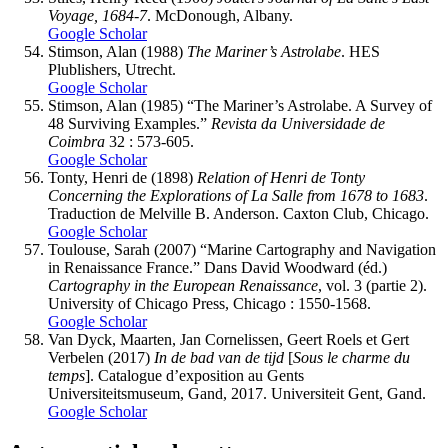
Voyage, 1684-7
. McDonough, Albany.
Google Scholar
Stimson
, Alan (1988)
The Mariner’s Astrolabe
. HES
Plublishers, Utrecht.
Google Scholar
Stimson
, Alan (1985) “The Mariner’s Astrolabe. A Survey of
48 Surviving Examples.”
Revista da Universidade de
Coimbra
32 : 573-605.
Google Scholar
Tonty
, Henri de (1898)
Relation of Henri de Tonty
Concerning the Explorations of La Salle from 1678 to 1683
.
Traduction de Melville B. Anderson. Caxton Club, Chicago.
Google Scholar
Toulouse
, Sarah (2007) “Marine Cartography and Navigation
in Renaissance France.” Dans David Woodward (éd.)
Cartography in the European Renaissance
, vol. 3 (partie 2).
University of Chicago Press, Chicago : 1550-1568.
Google Scholar
Van Dyck
, Maarten, Jan
Cornelissen
, Geert
Roels
et Gert
Verbelen
(2017)
In de bad van de tijd
[
Sous le charme du
temps
]. Catalogue d’exposition au Gents
Universiteitsmuseum, Gand, 2017. Universiteit Gent, Gand.
Google Scholar