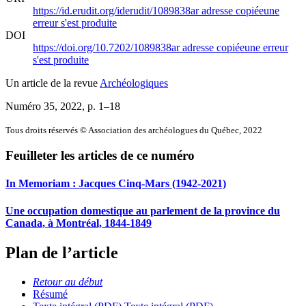
https://id.erudit.org/iderudit/1089838ar
adresse copiée
une
erreur s'est produite
DOI
https://doi.org/10.7202/1089838ar
adresse copiée
une erreur
s'est produite
Un article de la revue
Archéologiques
Numéro 35, 2022
, p. 1–18
Tous droits réservés © Association des archéologues du Québec, 2022
Feuilleter les articles de ce numéro
In Memoriam :
J
acques Cinq-Mars (1942-2021)
Une occupation domestique au parlement de la province du
Canada, à Montréal, 1844-1849
Plan de l’article
Retour au début
Résumé