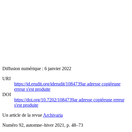
Diffusion numérique : 6 janvier 2022
URI
https://id.erudit.org/iderudit/1084739ar
adresse copiée
une
erreur s'est produite
DOI
https://doi.org/10.7202/1084739ar
adresse copiée
une erreur
s'est produite
Un article de la revue
Archivaria
Numéro 92, automne–hiver 2021
, p. 48–73