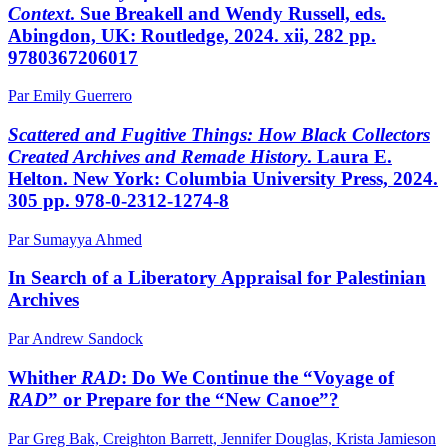
Context
. Sue Breakell and Wendy Russell, eds.
Abingdon, UK: Routledge, 2024. xii, 282 pp.
9780367206017
Par Emily Guerrero
Scattered and Fugitive Things: How Black Collectors
Created Archives and Remade History
. Laura E.
Helton. New York: Columbia University Press, 2024.
305 pp. 978-0-2312-1274-8
Par Sumayya Ahmed
In Search of a Liberatory Appraisal for Palestinian
Archives
Par Andrew Sandock
Whither
RAD
: Do We Continue the “Voyage of
RAD
” or Prepare for the “New Canoe”?
Par Greg Bak, Creighton Barrett, Jennifer Douglas, Krista Jamieson