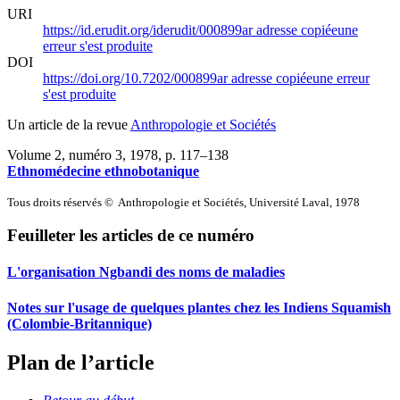
URI
https://id.erudit.org/iderudit/000899ar
adresse copiée
une
erreur s'est produite
DOI
https://doi.org/10.7202/000899ar
adresse copiée
une erreur
s'est produite
Un article de la revue
Anthropologie et Sociétés
Volume 2, numéro 3, 1978
, p. 117–138
Ethnomédecine ethnobotanique
Tous droits réservés © Anthropologie et Sociétés, Université Laval, 1978
Feuilleter les articles de ce numéro
L'organisation Ngbandi des noms de maladies
Notes sur l'usage de quelques plantes chez les Indiens Squamish
(Colombie-Britannique)
Plan de l’article