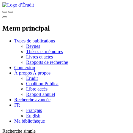
Menu principal
Types de publications
Revues
Thèses et mémoires
Livres et actes
Rapports de recherche
Connexion
À propos
À propos
Érudit
Coalition Publica
Libre accès
Rapport annuel
Recherche avancée
FR
Français
English
Ma bibliothèque
Recherche simple