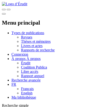
Menu principal
Types de publications
Revues
Thèses et mémoires
Livres et actes
Rapports de recherche
Connexion
À propos
À propos
Érudit
Coalition Publica
Libre accès
Rapport annuel
Recherche avancée
FR
Français
English
Ma bibliothèque
Recherche simple