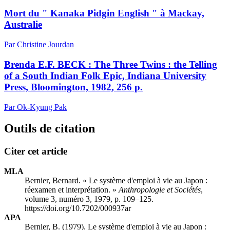
Mort du " Kanaka Pidgin English " à Mackay,
Australie
Par Christine Jourdan
Brenda E.F. BECK : The Three Twins : the Telling
of a South Indian Folk Epic, Indiana University
Press, Bloomington, 1982, 256 p.
Par Ok-Kyung Pak
Outils de citation
Citer cet article
MLA
Bernier, Bernard. « Le système d'emploi à vie au Japon :
réexamen et interprétation. »
Anthropologie et Sociétés
,
volume 3, numéro 3, 1979, p. 109–125.
https://doi.org/10.7202/000937ar
APA
Bernier, B. (1979). Le système d'emploi à vie au Japon :