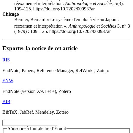
réexamen et interprétation.
Anthropologie et Sociétés
,
3
(3),
109–125. https://doi.org/10.7202/000937ar
Chicago
Bernier, Bernard « Le système d'emploi à vie au Japon :
o
réexamen et interprétation ».
Anthropologie et Sociétés
3, n
3
(1979) : 109–125. https://doi.org/10.7202/000937ar
Exporter la notice de cet article
RIS
EndNote, Papers, Reference Manager, RefWorks, Zotero
ENW
EndNote (version X9.1 et +), Zotero
BIB
BibTeX, JabRef, Mendeley, Zotero
S’inscrire à l’infolettre d’Érudit