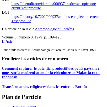
https://id.erudit.org/iderudit/000937ar
adresse copiée
une
erreur s'est produite
DOI
https://doi.org/10.7202/000937ar
adresse copiée
une erreur
s'est produite
Un article de la revue
Anthropologie et Sociétés
Volume 3, numéro 3, 1979
, p. 109–125
L’Asie
Tous droits réservés © Anthropologie et Sociétés, Université Laval, 1979
Feuilleter les articles de ce numéro
Comment capturer le potentiel productif des petits paysans :
notes sur la modernisation de la riziculture en Malaysia et en
Indonésie
Transformations religieuses dans le centre de Bornéo
Plan de l’article