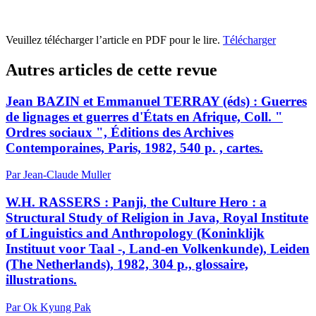
Veuillez télécharger l’article en PDF pour le lire.
Télécharger
Autres articles de cette revue
Jean BAZIN et Emmanuel TERRAY (éds) : Guerres
de lignages et guerres d'États en Afrique, Coll. "
Ordres sociaux ", Éditions des Archives
Contemporaines, Paris, 1982, 540 p. , cartes.
Par Jean-Claude Muller
W.H. RASSERS : Panji, the Culture Hero : a
Structural Study of Religion in Java, Royal Institute
of Linguistics and Anthropology (Koninklijk
Instituut voor Taal -, Land-en Volkenkunde), Leiden
(The Netherlands), 1982, 304 p., glossaire,
illustrations.
Par Ok Kyung Pak