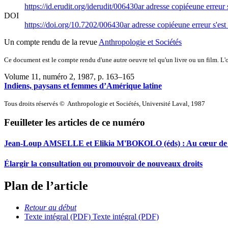
https://id.erudit.org/iderudit/006430ar
adresse copiée
une erreur 
DOI
https://doi.org/10.7202/006430ar
adresse copiée
une erreur s'est
Un compte rendu de la revue
Anthropologie et Sociétés
Ce document est le compte rendu d'une autre oeuvre tel qu'un livre ou un film. L'oe
Volume 11, numéro 2, 1987
, p. 163–165
Indiens, paysans et femmes d’Amérique latine
Tous droits réservés © Anthropologie et Sociétés, Université Laval, 1987
Feuilleter les articles de ce numéro
Jean-Loup AMSELLE et Elikia M'BOKOLO (éds) : Au cœur de l'ethni
Élargir la consultation ou promouvoir de nouveaux droits
Plan de l’article
Retour au début
Texte intégral (PDF)
Texte intégral (PDF)