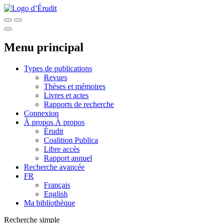
Menu principal
Types de publications
Revues
Thèses et mémoires
Livres et actes
Rapports de recherche
Connexion
À propos
À propos
Érudit
Coalition Publica
Libre accès
Rapport annuel
Recherche avancée
FR
Français
English
Ma bibliothèque
Recherche simple