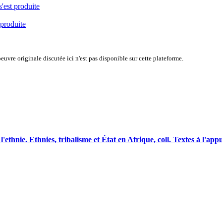
s'est produite
 produite
uvre originale discutée ici n'est pas disponible sur cette plateforme.
e. Ethnies, tribalisme et État en Afrique, coll. Textes à l'appui