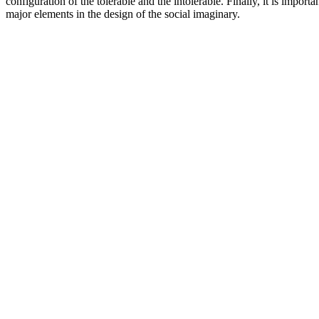
configuration of the tolerable and the intolerable. Finally, it is impor
major elements in the design of the social imaginary.