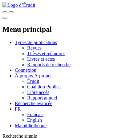
Menu principal
Types de publications
Revues
Thèses et mémoires
Livres et actes
Rapports de recherche
Connexion
À propos
À propos
Érudit
Coalition Publica
Libre accès
Rapport annuel
Recherche avancée
FR
Français
English
Ma bibliothèque
Recherche simple