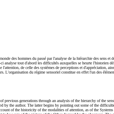
monde des hommes du passé par l'analyse de la hiérarchie des sens et de 
ci analyse tout d'abord les difficultés auxquelles se heurte l'historien d
de l'attention, de celle des systèmes de perceptions et d'appréciation, ain
urs. L'organisation du régime sensoriel constitue en effet l'un des élémen
ld of previous generations through an analysis of the hierarchy of the s
sed by the author. The latter begins by pointing out some of the difficult
ccount of the historicity of the modalities of attention, as of the Syste